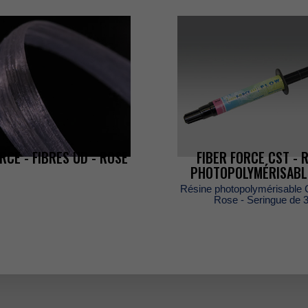
ORCE-FIBRESUD-ROSE
FIBERFORCECST-R
PHOTOPOLYMÉRISAB
Résinephotopolymérisabl
Rose-Seringuede