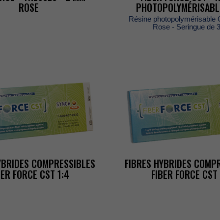
ROSE
PHOTOPOLYMÉRISAB
E
Résinephotopolymérisabl
Rose-Seringuede
YBRIDESCOMPRESSIBLES
FIBRESHYBRIDESCOMPR
BERFORCECST1:4
FIBERFORCECST