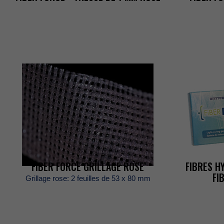
NOUSJOINDR
RECHERCHE
ENGLISH
FIBERFORCEGRILLAGEROSE
FIBRESH
FI
Grillagerose:2feuillesde53x80mm