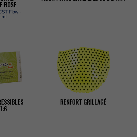
LEROSE
eCSTFlow-
3ml
ESSIBLES
RENFORTGRILLAGÉ
1:6