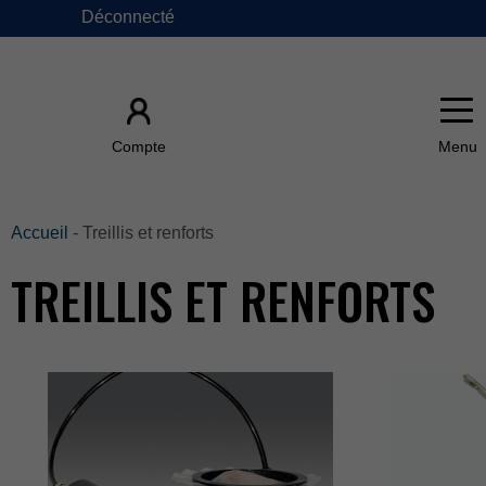
Déconnecté
×
Compte
ACCUEIL
Accueil
-Treillisetrenforts
TREILLISETRENFORTS
ÀPROPOSDE
FAQ