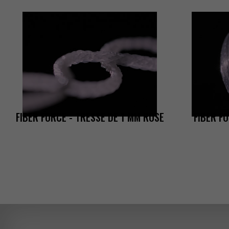
FIBERFORCE-TRESSEDE1MMROSE
FIBERF