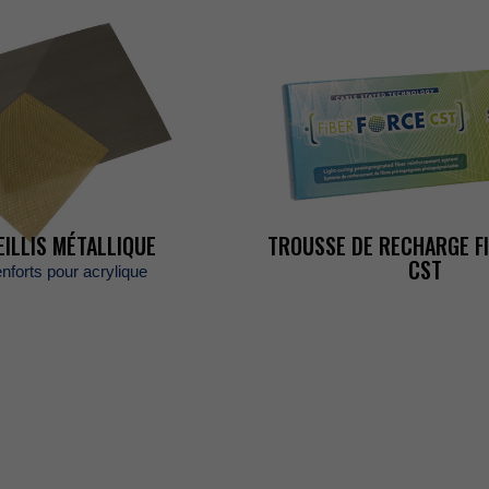
EILLISMÉTALLIQUE
TROUSSEDERECHARGEF
CST
nfortspouracrylique