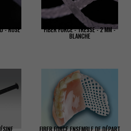
UD-ROSE
FIBERFORCE-TRESSE-2MM-
BLANCHE
ÉSINE
FIBERFORCEENSEMBLEDEDÉPART