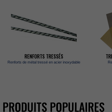
RENFORTSTRESSÉS
TR
Renfortsdemétaltresséenacierinoxydable
Re
PRODUITSPOPULAIRES