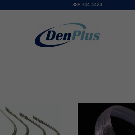
1888344-4424
DENPLUS