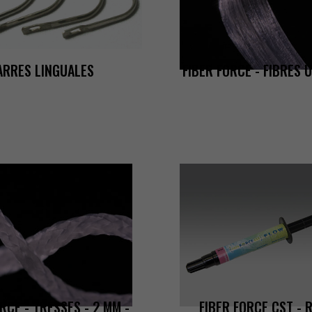
ARRESLINGUALES
FIBERFORCE-FIBRES
ES
ORCE-TRESSES-2MM-
FIBERFORCECST-R