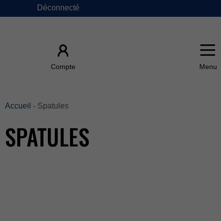
Déconnecté
×
Compte
ACCUEIL
Accueil
-Spatules
SPATULES
ÀPROPOSDE
FAQ