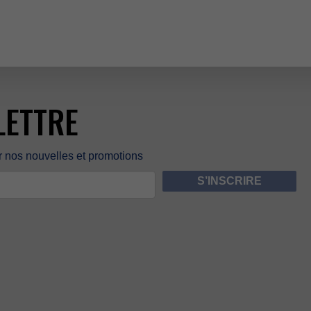
LETTRE
rnosnouvellesetpromotions
S’INSCRIRE
ES