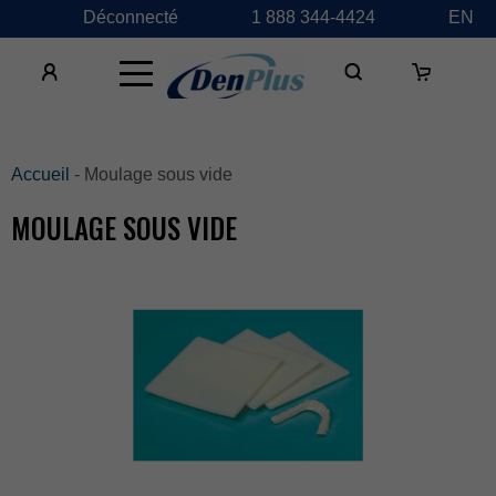
Déconnecté
1888344-4424
EN
×
Accueil
-Moulagesousvide
MOULAGESOUSVIDE