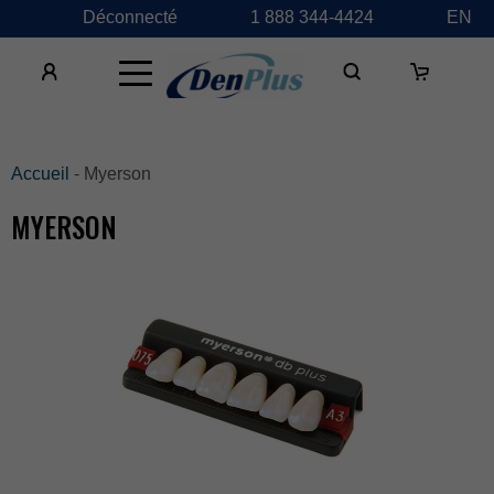
Déconnecté
1888344-4424
EN
×
Accueil
-Myerson
MYERSON