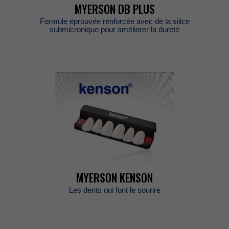
MYERSONDBPLUS
Formuleéprouvéerenforcéeavecdelasilice
submicroniquepouraméliorerladureté
MYERSONKENSON
Lesdentsquifontlesourire