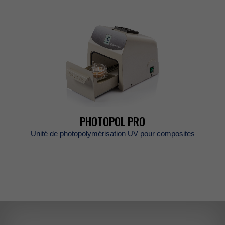
PHOTOPOLPRO
UnitédephotopolymérisationUVpourcomposites