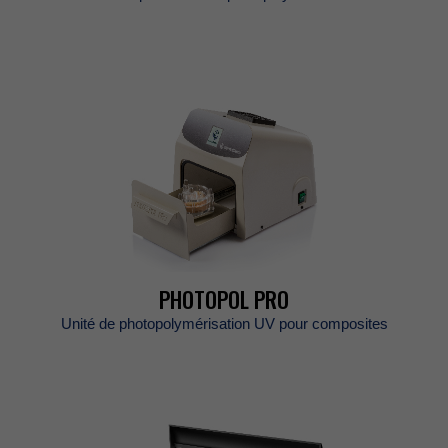
PHOTOPOLPRO
UnitédephotopolymérisationUVpourcomposites