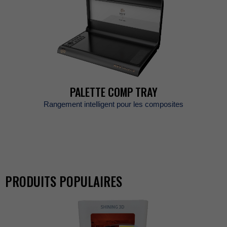
PALETTECOMPTRAY
Rangementintelligentpourlescomposites
PRODUITSPOPULAIRES