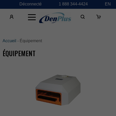
Déconnecté
1888344-4424
EN
×
Accueil
-Équipement
ÉQUIPEMENT