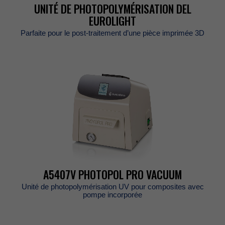
UNITÉDEPHOTOPOLYMÉRISATIONDEL
EUROLIGHT
Parfaitepourlepost-traitementd’unepièceimprimée3D
A5407VPHOTOPOLPROVACUUM
UnitédephotopolymérisationUVpourcompositesavec
pompeincorporée