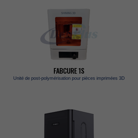
FABCURE1S
Unitédepost-polymérisationpourpiècesimprimées3D