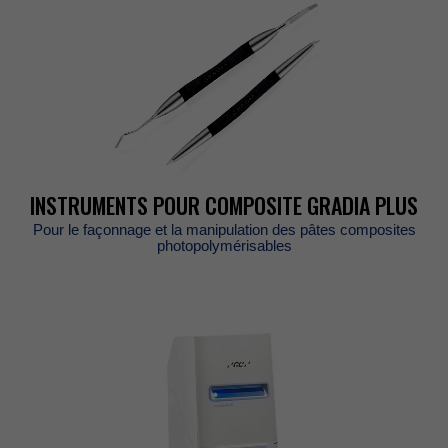
INSTRUMENTSPOURCOMPOSITEGRADIAPLUS
Pourlefaçonnageetlamanipulationdespâtescomposites
photopolymérisables