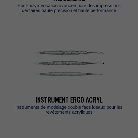
Post-polymérisationavancéepourdesimpressions
dentaireshauteprécisionethauteperformance
INSTRUMENTERGOACRYL
Instrumentsdemodelagedoublefaceidéauxpourles
revêtementsacryliques