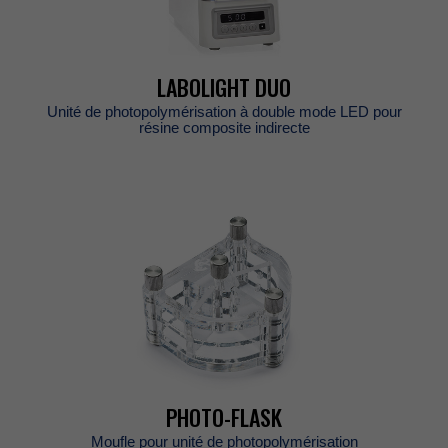
LABOLIGHTDUO
UnitédephotopolymérisationàdoublemodeLEDpour
résinecompositeindirecte
PHOTO-FLASK
Mouflepourunitédephotopolymérisation