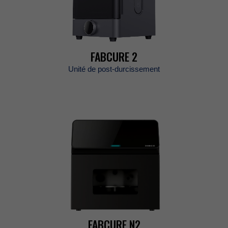
FABCURE2
Unitédepost-durcissement
FABCUREN2