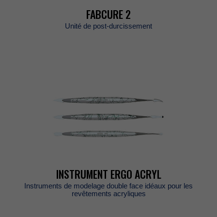
FABCURE2
Unitédepost-durcissement
INSTRUMENTERGOACRYL
Instrumentsdemodelagedoublefaceidéauxpourles
revêtementsacryliques