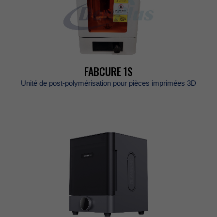
FABCURE1S
Unitédepost-polymérisationpourpiècesimprimées3D