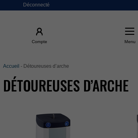
Déconnecté
×
Compte
ACCUEIL
Accueil
-Détoureusesd’arche
DÉTOUREUSESD’ARCHE
ÀPROPOSDE
FAQ