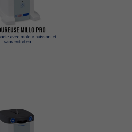
OUREUSEMILLOPRO
acteavecmoteurpuissantet
sansentretien
ES