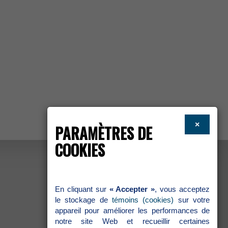
×
PARAMÈTRESDE
COOKIES
Encliquantsur
«Accepter»
,vousacceptez
lestockagede
témoins(cookies)
survotre
appareilpouraméliorerlesperformancesde
notresiteWebetrecueillircertaines