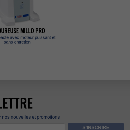
E
OUREUSEMILLOPRO
acteavecmoteurpuissantet
sansentretien
LETTRE
rnosnouvellesetpromotions
S’INSCRIRE