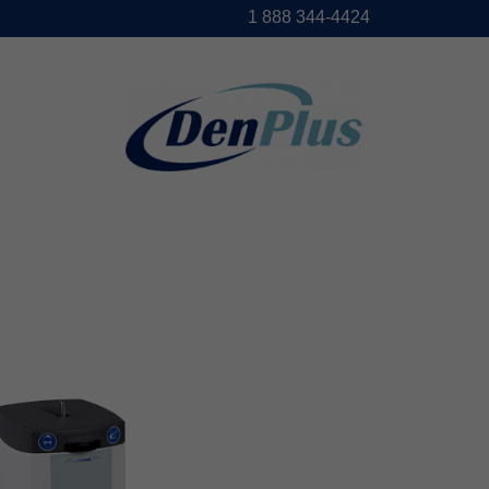
1888344-4424
DENPLUS