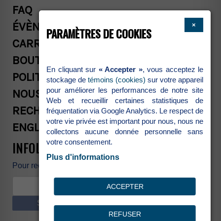
FAQ
ÉVÈNEMENTS
×
PARAMÈTRES DE COOKIES
CARRIÈRES
BOUTIQUE
En cliquant sur
« Accepter »
, vous acceptez le
POLITIQUES COMMERCIALES
stockage de
témoins (cookies)
sur votre appareil
pour améliorer les performances de notre site
NOUS JOINDRE
Web et recueillir certaines statistiques de
RECHERCHE
fréquentation via Google Analytics. Le respect de
votre vie privée est important pour nous, nous ne
ENGLISH
collectons aucune donnée personnelle sans
votre consentement.
INFOLETTRE
Plus d'informations
Pour recevoir nos nouvelles et promotions
ACCEPTER
S’INSCRIRE
REFUSER