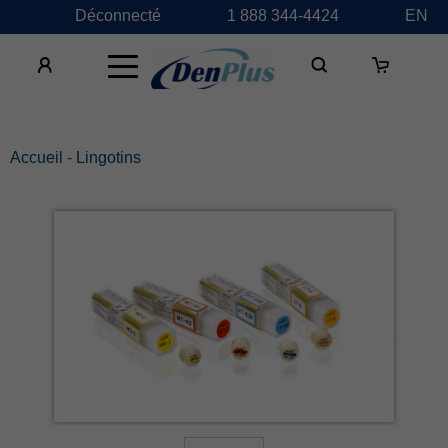
Déconnecté
1 888 344-4424
EN
×
Accueil
-
Lingotins