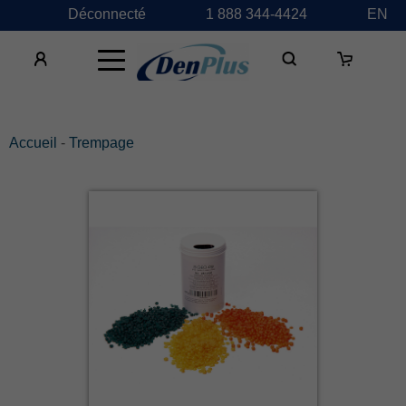
Déconnecté
1 888 344-4424
EN
×
Accueil
-
Trempage