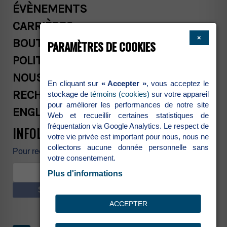
ÉVÈNEMENTS
CARRIÈRES
×
BOUTIQUE
PARAMÈTRES DE COOKIES
POLITIQUES COMMERCIALES
NOUS JOINDRE
En cliquant sur
« Accepter »
, vous acceptez le
RECHERCHE
stockage de
témoins (cookies)
sur votre appareil
pour améliorer les performances de notre site
ENGLISH
Web et recueillir certaines statistiques de
fréquentation via Google Analytics. Le respect de
INFOLETTRE
votre vie privée est important pour nous, nous ne
collectons aucune donnée personnelle sans
Pour recevoir nos nouvelles et promotions
votre consentement.
Plus d'informations
S’INSCRIRE
ACCEPTER