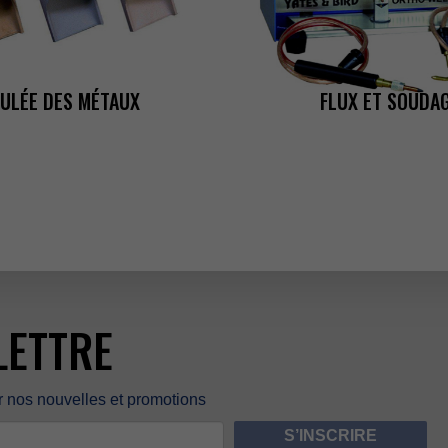
ULÉEDESMÉTAUX
FLUXETSOUDA
LETTRE
ES
rnosnouvellesetpromotions
S’INSCRIRE