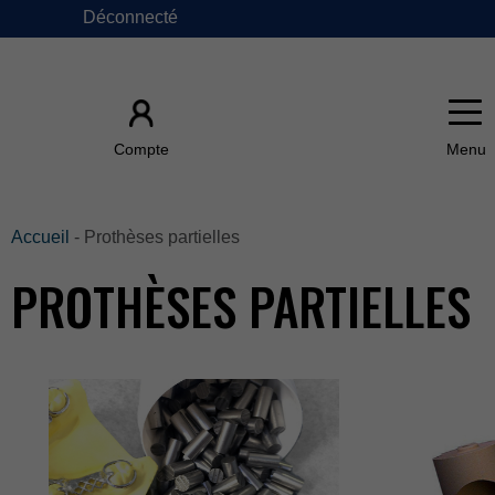
Déconnecté
×
Compte
ACCUEIL
Accueil
-Prothèsespartielles
PROTHÈSESPARTIELLES
ÀPROPOSDE
FAQ