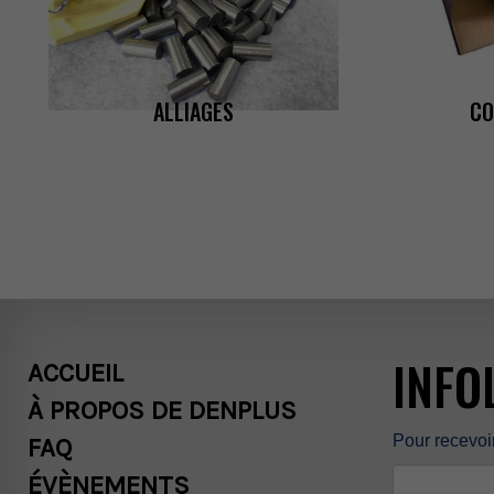
ÉVÈNEMENTS
ALLIAGES
CO
CARRIÈRES
BOUTIQUE
POLITIQUES
INFO
ACCUEIL
COMMERCIAL
ÀPROPOSDEDENPLUS
Pourrecevoi
FAQ
ÉVÈNEMENTS