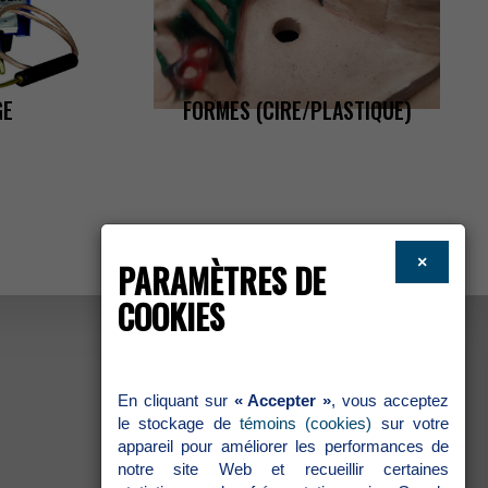
GE
FORMES(CIRE/PLASTIQUE)
×
PARAMÈTRESDE
COOKIES
Encliquantsur
«Accepter»
,vousacceptez
lestockagede
témoins(cookies)
survotre
appareilpouraméliorerlesperformancesde
notresiteWebetrecueillircertaines