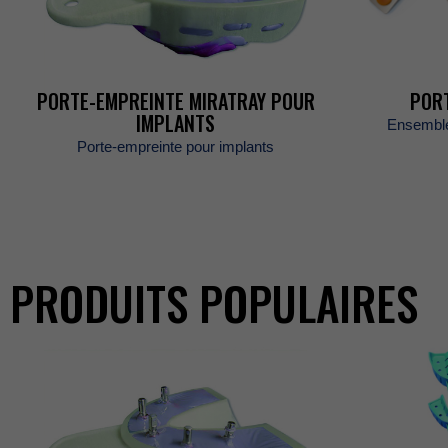
ÉVÈNEMENTS
PORTE-EMPREINTEMIRATRAYPOUR
POR
IMPLANTS
Ensembl
CARRIÈRES
Porte-empreintepourimplants
BOUTIQUE
PRODUITSPOPULAIRES
POLITIQUES
COMMERCIAL