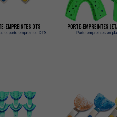
TE-EMPREINTESDTS
PORTE-EMPREINTESJE
esetporte-empreintesDTS
Porte-empreintesenpla
ES