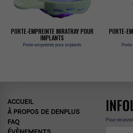
NOUSJOINDR
PORTE-EMPREINTEMIRATRAYPOUR
PORTE-EM
RECHERCHE
IMPLANTS
Porte-empreintepourimplants
Porte
ENGLISH
INFO
ACCUEIL
ÀPROPOSDEDENPLUS
Pourrecevoi
FAQ
ÉVÈNEMENTS