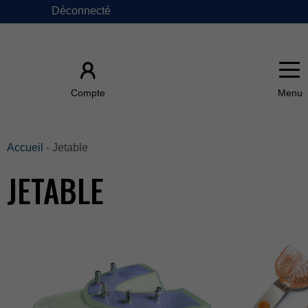
Déconnecté
×
Compte
ACCUEIL
Accueil
-Jetable
JETABLE
ÀPROPOSDE
FAQ