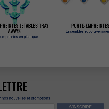
E
PREINTESJETABLESTRAY
PORTE-EMPREINTE
AWAYS
Ensemblesetporte-empre
-empreintesenplastique
LETTRE
rnosnouvellesetpromotions
S’INSCRIRE