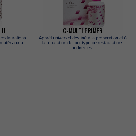
II
G-MULTIPRIMER
estaurations
Apprêtuniverseldestinéàlapréparationetà
matériauxà
laréparationdetouttypederestaurations
indirectes