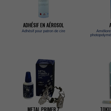
ÉVÈNEMENTS
ADHÉSIFENAÉROSOL
Adhésifpourpatrondecire
Amélior
CARRIÈRES
photopolymé
BOUTIQUE
POLITIQUES
COMMERCIAL
METALPRIMERZ
TOK