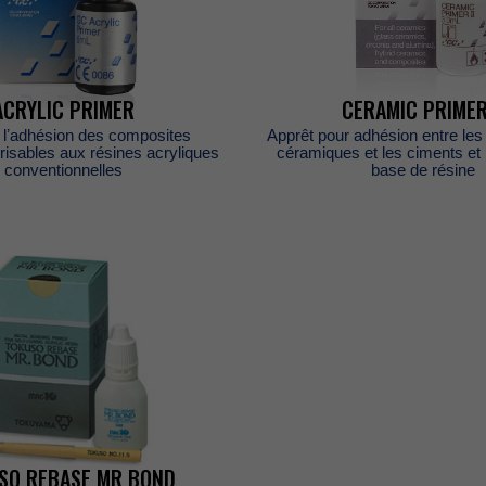
ACRYLICPRIMER
CERAMICPRIMER
elʼadhésiondescomposites
Apprêtpouradhésionentrelesr
risablesauxrésinesacryliques
céramiquesetlescimentset
conventionnelles
basederésine
ES
USOREBASEMRBOND