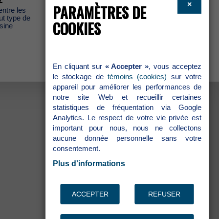
×
PARAMÈTRESDE
entreles
Apprêtpouradhésionentrelesrestaurations
outtypede
céramiquesetlescimentsetmatériauxà
COOKIES
sine
basederésine
Encliquantsur
«Accepter»
,vousacceptez
lestockagede
témoins(cookies)
survotre
appareilpouraméliorerlesperformancesde
notresiteWebetrecueillircertaines
statistiquesdefréquentationviaGoogle
Analytics.Lerespectdevotrevieprivéeest
importantpournous,nousnecollectons
aucunedonnéepersonnellesansvotre
consentement.
Plusd'informations
ACCEPTER
REFUSER