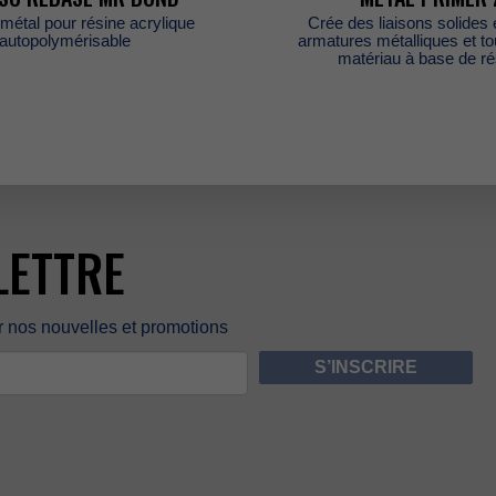
métalpourrésineacrylique
Créedesliaisonssolides
autopolymérisable
armaturesmétalliquesett
matériauàbasederé
LETTRE
rnosnouvellesetpromotions
S’INSCRIRE