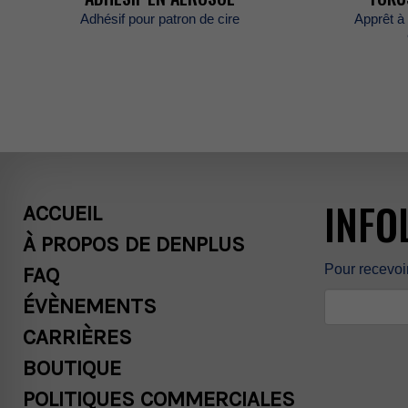
Adhésifpourpatrondecire
Apprêtà
INFO
ACCUEIL
ÀPROPOSDEDENPLUS
Pourrecevoi
FAQ
ÉVÈNEMENTS
CARRIÈRES
BOUTIQUE
POLITIQUESCOMMERCIALES