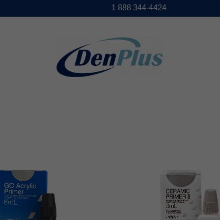
1888344-4424
DENPLUS