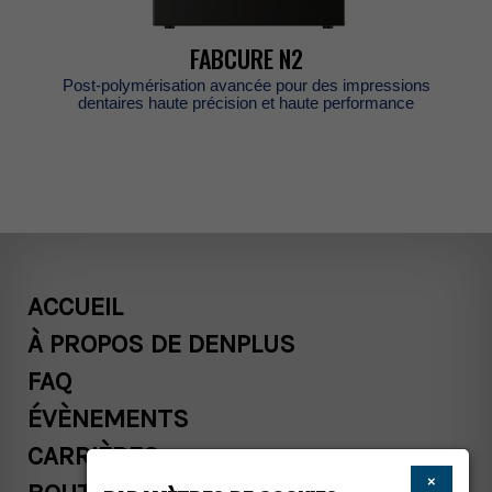
FABCUREN2
Post-polymérisationavancéepourdesimpressions
dentaireshauteprécisionethauteperformance
ACCUEIL
ÀPROPOSDEDENPLUS
FAQ
ÉVÈNEMENTS
CARRIÈRES
×