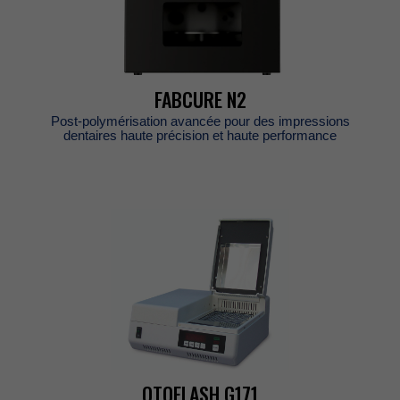
FABCUREN2
Post-polymérisationavancéepourdesimpressions
dentaireshauteprécisionethauteperformance
OTOFLASHG171