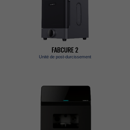
FABCURE2
Unitédepost-durcissement