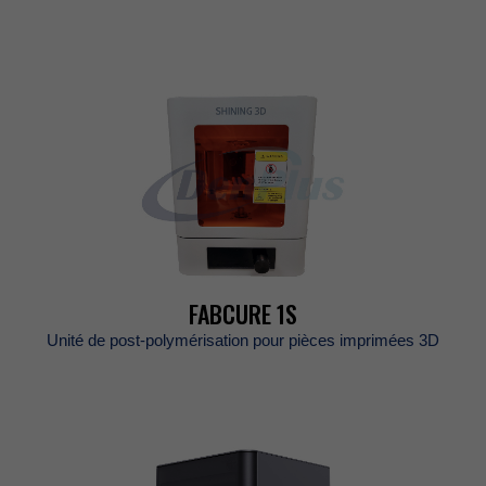
FABCURE1S
Unitédepost-polymérisationpourpiècesimprimées3D