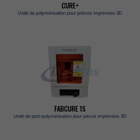
CURE+
Unitédepolymérisationpourpriècesimprimées3D
FABCURE1S
Unitédepost-polymérisationpourpiècesimprimées3D