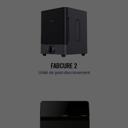
FABCURE2
Unitédepost-durcissement