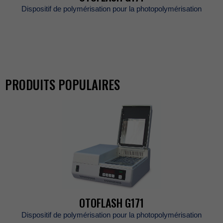
Dispositifdepolymérisationpourlaphotopolymérisation
PRODUITSPOPULAIRES
OTOFLASHG171
Dispositifdepolymérisationpourlaphotopolymérisation