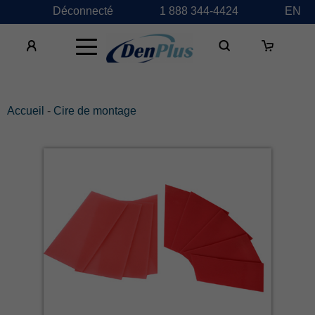
Déconnecté
1 888 344-4424
EN
×
Accueil
-
Cire de montage