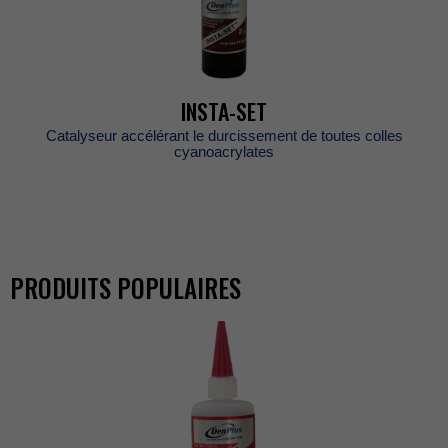
INSTA-SET
Catalyseuraccélérantledurcissementdetoutescolles
cyanoacrylates
PRODUITSPOPULAIRES