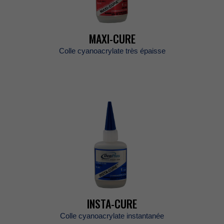
MAXI-CURE
Collecyanoacrylatetrèsépaisse
INSTA-CURE
Collecyanoacrylateinstantanée