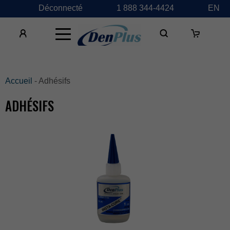
Déconnecté
1888344-4424
EN
×
Accueil
-Adhésifs
ADHÉSIFS