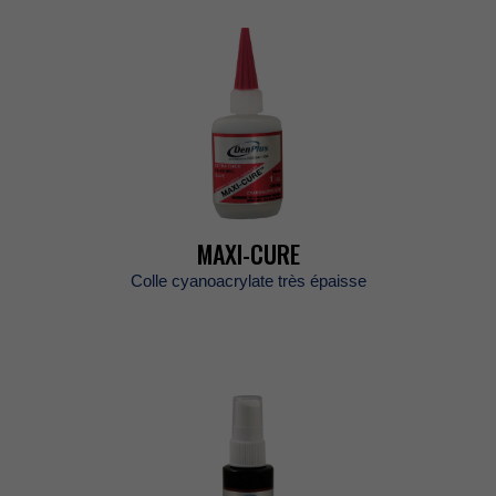
MAXI-CURE
Collecyanoacrylatetrèsépaisse