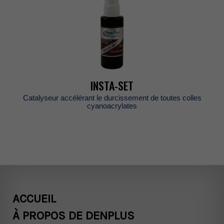
INSTA-SET
Catalyseuraccélérantledurcissementdetoutescolles
cyanoacrylates
ACCUEIL
ÀPROPOSDEDENPLUS