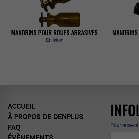
NOUSJOINDR
MANDRINSPOURROUESABRASIVES
MANDRINS
RECHERCHE
Enlaiton
ENGLISH
INFO
ACCUEIL
ÀPROPOSDEDENPLUS
Pourrecevoi
FAQ
ÉVÈNEMENTS