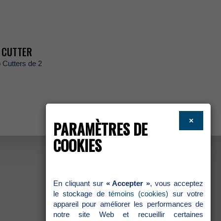
CUTTER
oCuttersde2
×
PARAMÈTRESDE
COOKIES
Encliquantsur
«Accepter»
,vousacceptez
lestockagede
témoins(cookies)
survotre
appareilpouraméliorerlesperformancesde
notresiteWebetrecueillircertaines