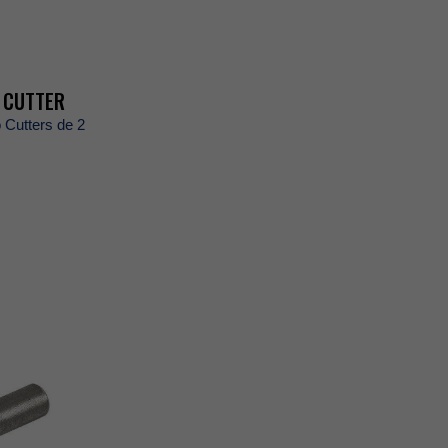
CUTTER
oCuttersde2