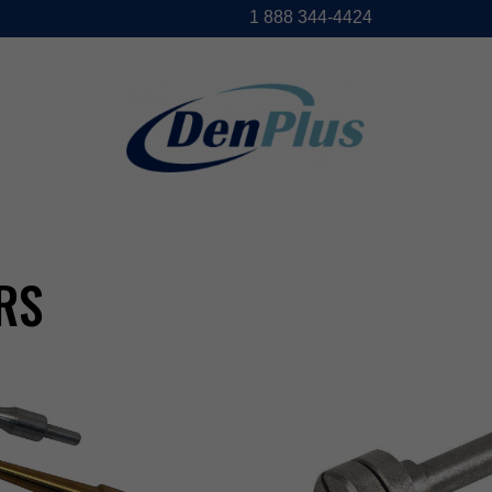
1888344-4424
RS
DENPLUS