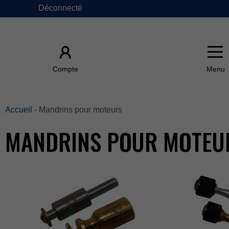
Déconnecté
×
Compte
ACCUEIL
Accueil
-Mandrinspourmoteurs
MANDRINSPOURMOTEU
ÀPROPOSDE
FAQ