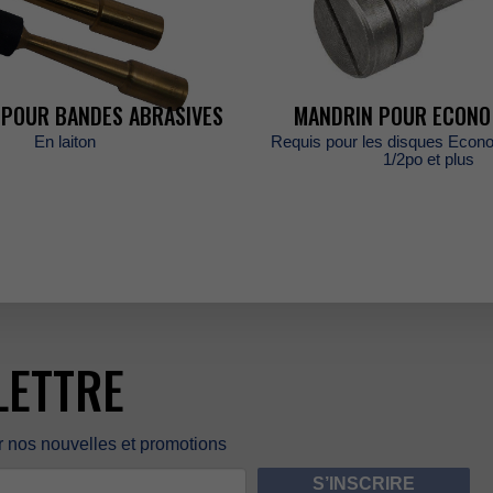
E
POURBANDESABRASIVES
MANDRINPOURECONO
Enlaiton
RequispourlesdisquesEcon
1/2poetplus
LETTRE
rnosnouvellesetpromotions
S’INSCRIRE