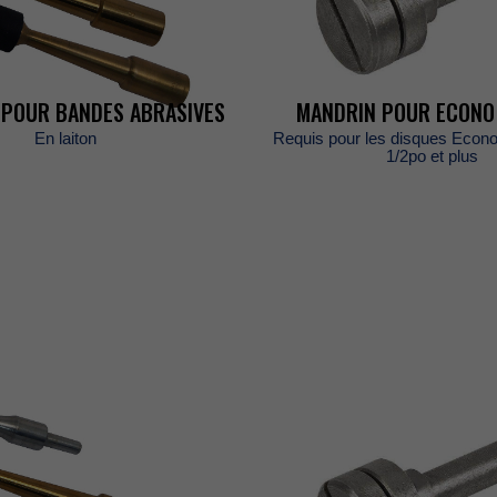
POURBANDESABRASIVES
MANDRINPOURECONO
Enlaiton
RequispourlesdisquesEcon
1/2poetplus
ES