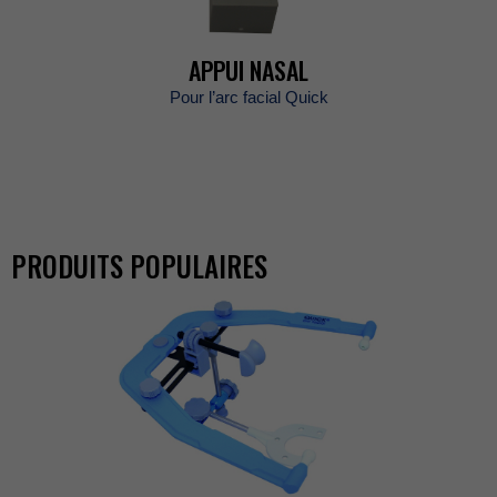
APPUINASAL
Pourl’arcfacialQuick
PRODUITSPOPULAIRES