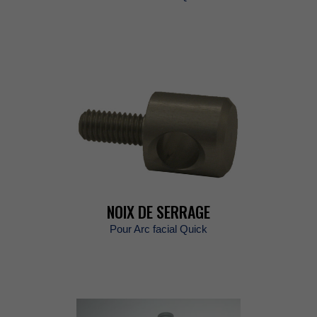
NOIXDESERRAGE
PourArcfacialQuick