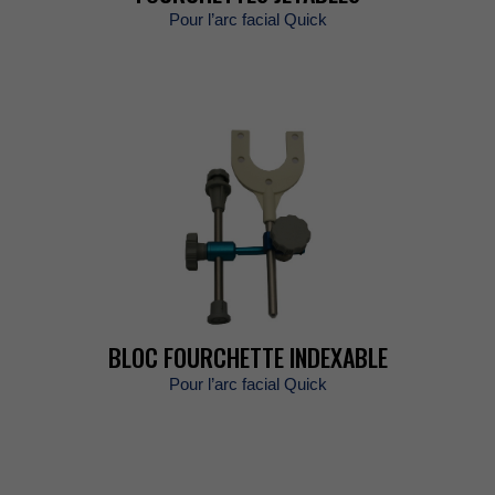
Pourl’arcfacialQuick
BLOCFOURCHETTEINDEXABLE
Pourl’arcfacialQuick