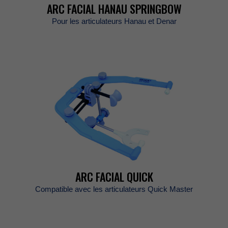
ARCFACIALHANAUSPRINGBOW
PourlesarticulateursHanauetDenar
ARCFACIALQUICK
CompatibleaveclesarticulateursQuickMaster