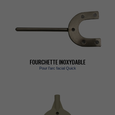
FOURCHETTEINOXYDABLE
Pourl’arcfacialQuick