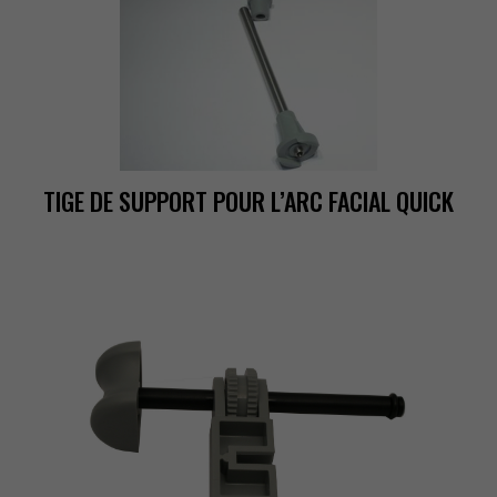
TIGEDESUPPORTPOURL’ARCFACIALQUICK