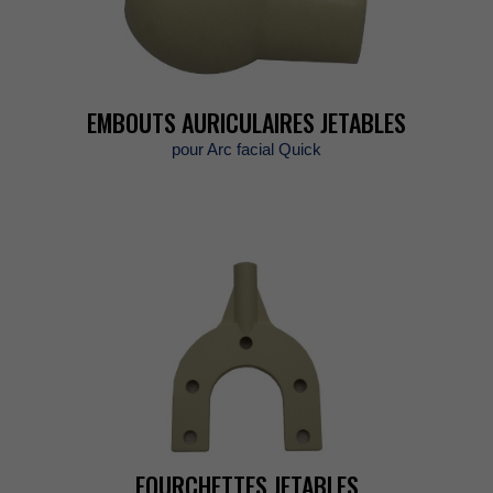
EMBOUTSAURICULAIRESJETABLES
pourArcfacialQuick
FOURCHETTESJETABLES