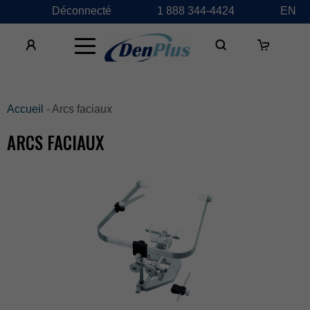
Déconnecté
1888344-4424
EN
×
Accueil
-Arcsfaciaux
ARCSFACIAUX