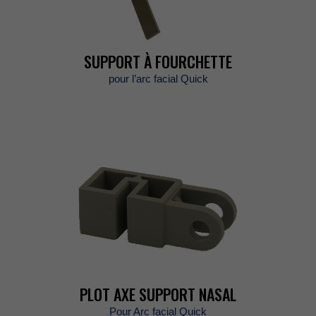
SUPPORTÀFOURCHETTE
pourl’arcfacialQuick
PLOTAXESUPPORTNASAL
PourArcfacialQuick