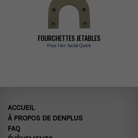
FOURCHETTESJETABLES
Pourl’arcfacialQuick
ACCUEIL
ÀPROPOSDEDENPLUS
FAQ