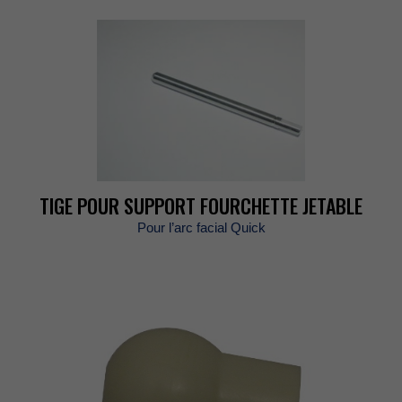
TIGEPOURSUPPORTFOURCHETTEJETABLE
Pourl’arcfacialQuick