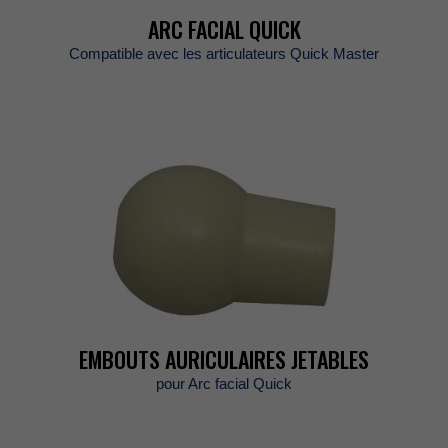
ARCFACIALQUICK
CompatibleaveclesarticulateursQuickMaster
EMBOUTSAURICULAIRESJETABLES
pourArcfacialQuick