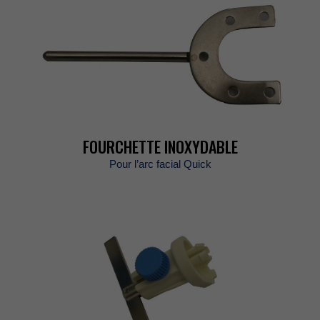
FOURCHETTEINOXYDABLE
Pourl’arcfacialQuick