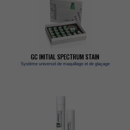
GCINITIALSPECTRUMSTAIN
Systèmeuniverseldemaquillageetdeglaçage