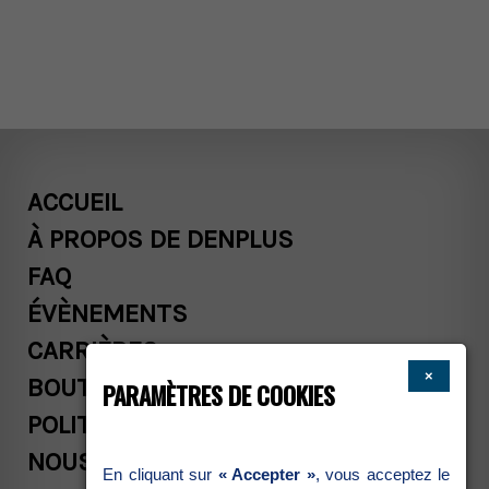
ACCUEIL
ÀPROPOSDEDENPLUS
FAQ
ÉVÈNEMENTS
CARRIÈRES
×
BOUTIQUE
PARAMÈTRESDECOOKIES
POLITIQUESCOMMERCIALES
NOUSJOINDRE
Encliquantsur
«Accepter»
,vousacceptezle