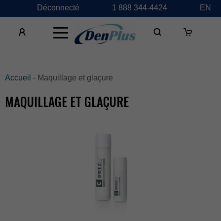
Déconnecté
1888344-4424
EN
×
Accueil
-Maquillageetglaçure
MAQUILLAGEETGLAÇURE