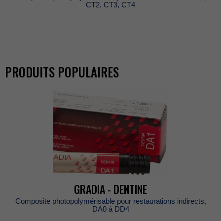
CT2,CT3,CT4
PRODUITSPOPULAIRES
GRADIA-DENTINE
Compositephotopolymérisablepourrestaurationsindirects,
DA0àDD4