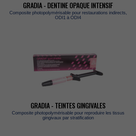
GRADIA-DENTINEOPAQUEINTENSIF
Compositephotopolymérisablepourrestaurationsindirects,
ODI1àODI4
GRADIA-TEINTESGINGIVALES
Compositephotopolymérisablepourreproduirelestissus
gingivauxparstratification