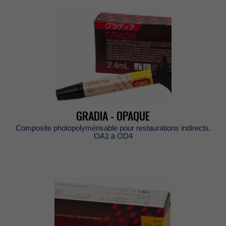
GRADIA-OPAQUE
Compositephotopolymérisablepourrestaurationsindirects,
OA1àOD4