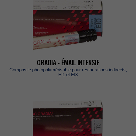
GRADIA-ÉMAILINTENSIF
Compositephotopolymérisablepourrestaurationsindirects,
EI1etEI3