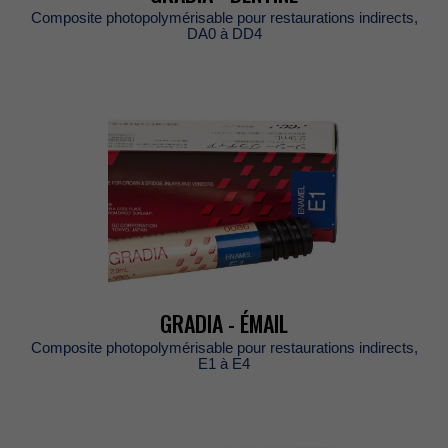
Compositephotopolymérisablepourrestaurationsindirects,
DA0àDD4
GRADIA-ÉMAIL
Compositephotopolymérisablepourrestaurationsindirects,
E1àE4