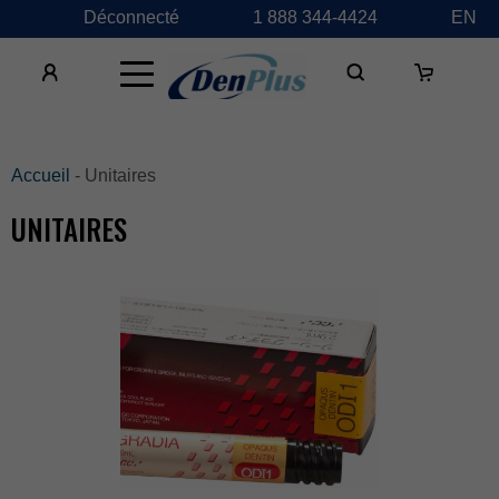
Déconnecté
1888344-4424
EN
×
Accueil
-Unitaires
UNITAIRES