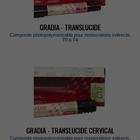
GRADIA-TRANSLUCIDE
Compositephotopolymérisablepourrestaurationsindirects,
T0àT4
GRADIA-TRANSLUCIDECERVICAL
Compositephotopolymérisablepourrestaurationsindirects,