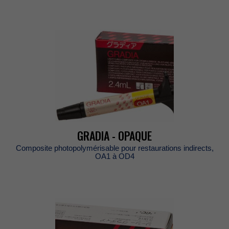
GRADIA-OPAQUE
Compositephotopolymérisablepourrestaurationsindirects,
OA1àOD4