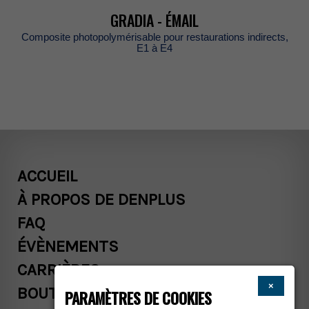
GRADIA-ÉMAIL
Compositephotopolymérisablepourrestaurationsindirects,
E1àE4
ACCUEIL
ÀPROPOSDEDENPLUS
FAQ
ÉVÈNEMENTS
CARRIÈRES
×
BOUTIQUE
PARAMÈTRESDECOOKIES