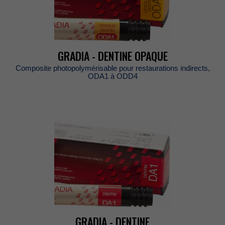
GRADIA-DENTINEOPAQUE
Compositephotopolymérisablepourrestaurationsindirects,
ODA1àODD4
GRADIA-DENTINE