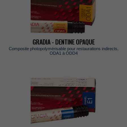
GRADIA-DENTINEOPAQUE
Compositephotopolymérisablepourrestaurationsindirects,
ODA1àODD4