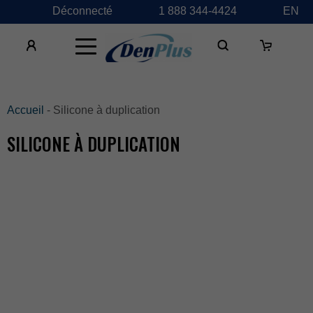
Déconnecté
1888344-4424
EN
×
Accueil
-Siliconeàduplication
SILICONEÀDUPLICATION