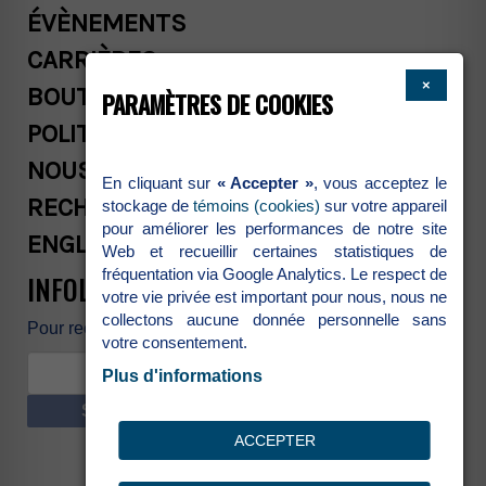
ÉVÈNEMENTS
CARRIÈRES
×
BOUTIQUE
PARAMÈTRES DE COOKIES
POLITIQUES COMMERCIALES
NOUS JOINDRE
En cliquant sur
« Accepter »
, vous acceptez le
RECHERCHE
stockage de
témoins (cookies)
sur votre appareil
pour améliorer les performances de notre site
ENGLISH
Web et recueillir certaines statistiques de
fréquentation via Google Analytics. Le respect de
INFOLETTRE
votre vie privée est important pour nous, nous ne
collectons aucune donnée personnelle sans
Pour recevoir nos nouvelles et promotions
votre consentement.
Plus d'informations
S’INSCRIRE
ACCEPTER