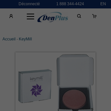
Déconnecté
1 888 344-4424
EN
×
Accueil
-
KeyMill