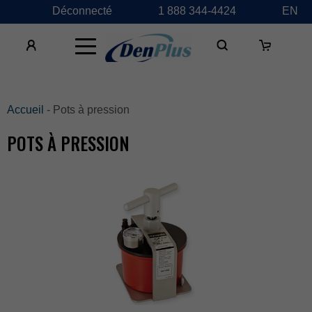
Déconnecté
1888344-4424
EN
×
Accueil
-Potsàpression
POTSÀPRESSION