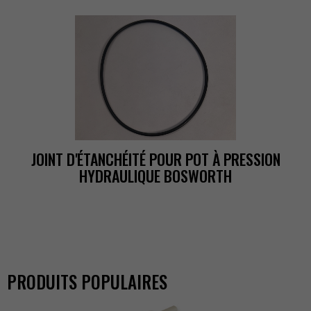
JOINTD'ÉTANCHÉITÉPOURPOTÀPRESSION
HYDRAULIQUEBOSWORTH
PRODUITSPOPULAIRES