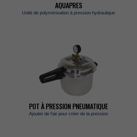
AQUAPRES
Unitédepolymérisationàpressionhydraulique
POTÀPRESSIONPNEUMATIQUE
Ajouterdel’airpourcréerdelapression