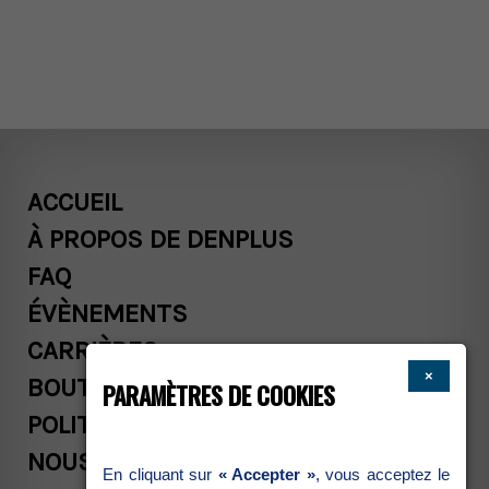
ACCUEIL
ÀPROPOSDEDENPLUS
FAQ
ÉVÈNEMENTS
CARRIÈRES
×
BOUTIQUE
PARAMÈTRESDECOOKIES
POLITIQUESCOMMERCIALES
NOUSJOINDRE
Encliquantsur
«Accepter»
,vousacceptezle