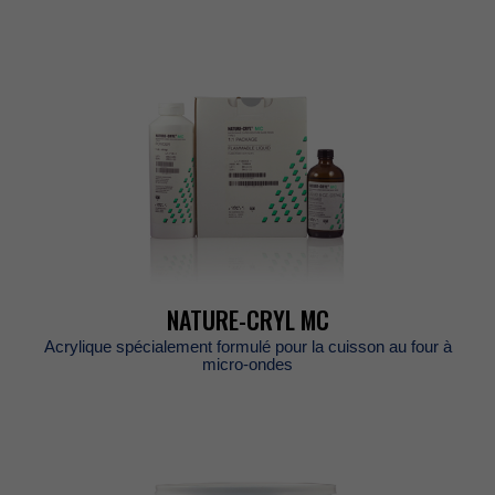
NATURE-CRYLMC
Acryliquespécialementformulépourlacuissonaufourà
micro-ondes