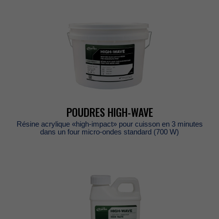
POUDRESHIGH-WAVE
Résineacrylique«high-impact»pourcuissonen3minutes
dansunfourmicro-ondesstandard(700W)