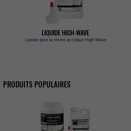
LIQUIDEHIGH-WAVE
LiquidepourlarésineacryliqueHigh-Wave
PRODUITSPOPULAIRES