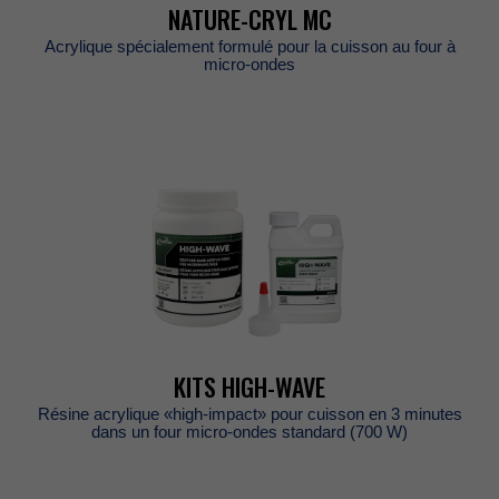
NATURE-CRYLMC
Acryliquespécialementformulépourlacuissonaufourà
micro-ondes
KITSHIGH-WAVE
Résineacrylique«high-impact»pourcuissonen3minutes
dansunfourmicro-ondesstandard(700W)