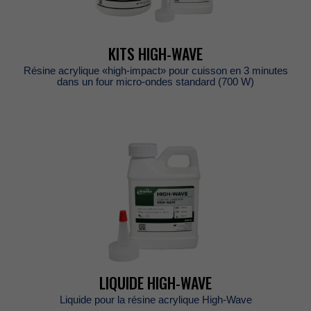
KITSHIGH-WAVE
Résineacrylique«high-impact»pourcuissonen3minutes
dansunfourmicro-ondesstandard(700W)
LIQUIDEHIGH-WAVE
LiquidepourlarésineacryliqueHigh-Wave