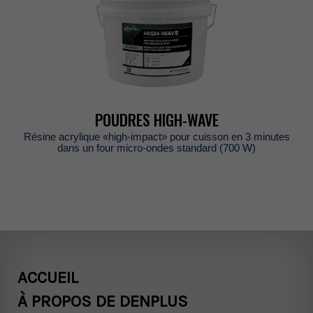
POUDRESHIGH-WAVE
Résineacrylique«high-impact»pourcuissonen3minutes
dansunfourmicro-ondesstandard(700W)
ACCUEIL
ÀPROPOSDEDENPLUS