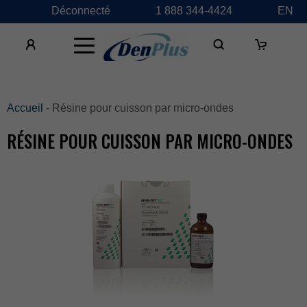
Déconnecté
1888344-4424
EN
×
Accueil
-Résinepourcuissonparmicro-ondes
RÉSINEPOURCUISSONPARMICRO-ONDES