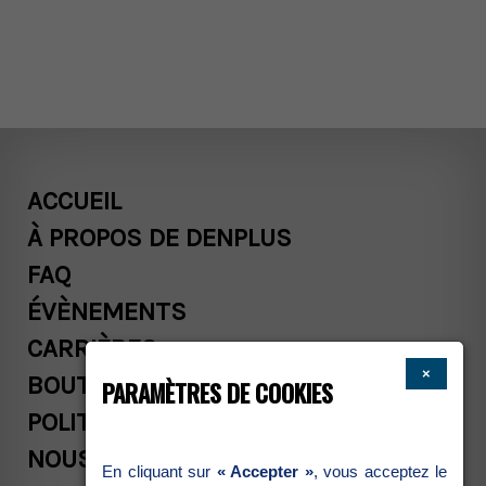
ACCUEIL
ÀPROPOSDEDENPLUS
FAQ
ÉVÈNEMENTS
CARRIÈRES
×
BOUTIQUE
PARAMÈTRESDECOOKIES
POLITIQUESCOMMERCIALES
NOUSJOINDRE
Encliquantsur
«Accepter»
,vousacceptezle