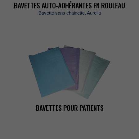
BAVETTESAUTO-ADHÉRANTESENROULEAU
Bavettesanschainette,Aurelia
BAVETTESPOURPATIENTS