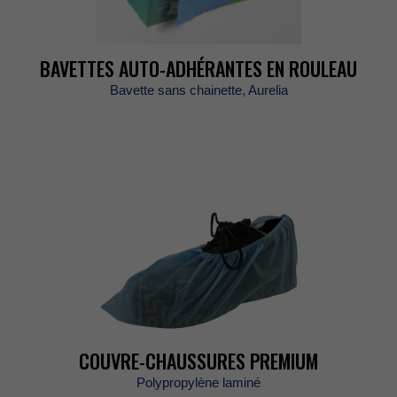
BAVETTESAUTO-ADHÉRANTESENROULEAU
Bavettesanschainette,Aurelia
COUVRE-CHAUSSURESPREMIUM
Polypropylènelaminé