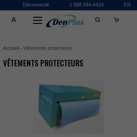
Déconnecté
1888344-4424
EN
×
Accueil
-Vêtementsprotecteurs
VÊTEMENTSPROTECTEURS