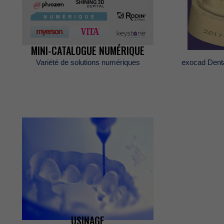
ÉVÈNEMENTS
MINI-CATALOGUENUMÉRIQUE
Variétédesolutionsnumériques
exocadDent
CARRIÈRES
BOUTIQUE
POLITIQUES
COMMERCIAL
USINAGE