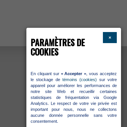
×
PARAMÈTRESDE
COOKIES
Encliquantsur
«Accepter»
,vousacceptez
lestockagede
témoins(cookies)
survotre
appareilpouraméliorerlesperformancesde
notresiteWebetrecueillircertaines
statistiquesdefréquentationviaGoogle
Analytics.Lerespectdevotrevieprivéeest
importantpournous,nousnecollectons
aucunedonnéepersonnellesansvotre
consentement.