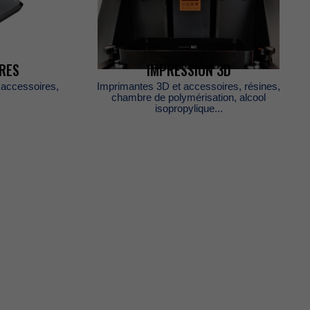
RES
IMPRESSION3D
accessoires,
Imprimantes3Detaccessoires,résines,
chambredepolymérisation,alcool
isopropylique...