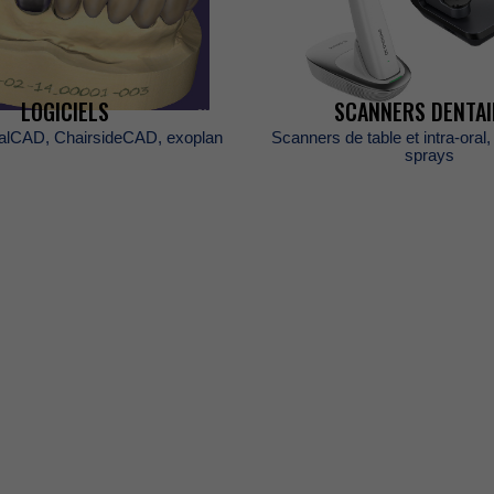
LOGICIELS
SCANNERSDENTAI
alCAD,ChairsideCAD,exoplan
Scannersdetableetintra-oral,
sprays
ES