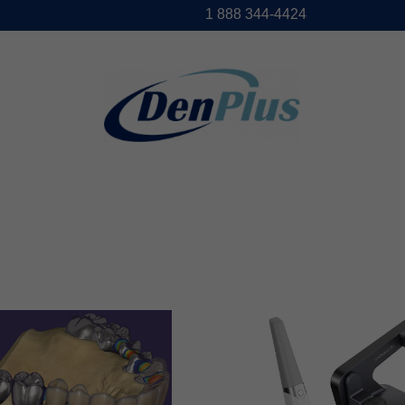
1888344-4424
DENPLUS