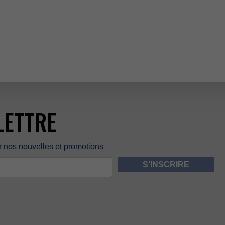
E
LETTRE
rnosnouvellesetpromotions
S’INSCRIRE