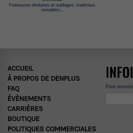
NOUSJOINDR
Fraiseusesdentairesetoutillages,matériaux
usinables...
RECHERCHE
ENGLISH
INFO
ACCUEIL
ÀPROPOSDEDENPLUS
Pourrecevoi
FAQ
ÉVÈNEMENTS
CARRIÈRES
BOUTIQUE
POLITIQUESCOMMERCIALES