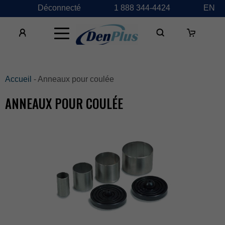
Déconnecté
1888344-4424
EN
×
Accueil
-Anneauxpourcoulée
ANNEAUXPOURCOULÉE