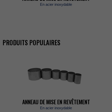
Enacierinoxydable
PRODUITSPOPULAIRES
ANNEAUDEMISEENREVÊTEMENT
Enacierinoxydable