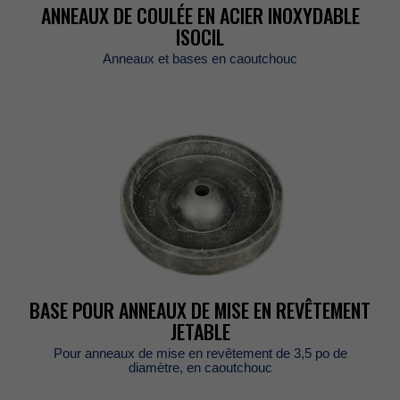
ANNEAUXDECOULÉEENACIERINOXYDABLE
ISOCIL
Anneauxetbasesencaoutchouc
BASEPOURANNEAUXDEMISEENREVÊTEMENT
JETABLE
Pouranneauxdemiseenrevêtementde3,5pode
diamètre,encaoutchouc