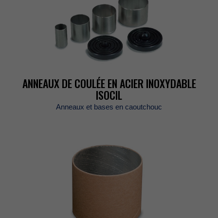
ANNEAUXDECOULÉEENACIERINOXYDABLE
ISOCIL
Anneauxetbasesencaoutchouc