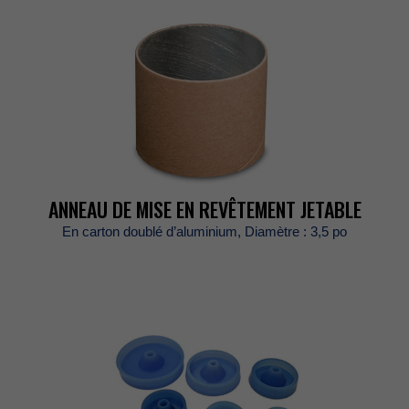
ANNEAUDEMISEENREVÊTEMENTJETABLE
Encartondoubléd’aluminium,Diamètre:3,5po