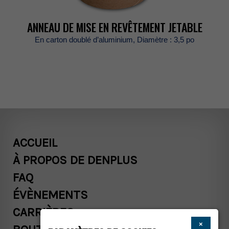
ANNEAUDEMISEENREVÊTEMENTJETABLE
Encartondoubléd’aluminium,Diamètre:3,5po
ACCUEIL
ÀPROPOSDEDENPLUS
FAQ
ÉVÈNEMENTS
CARRIÈRES
×