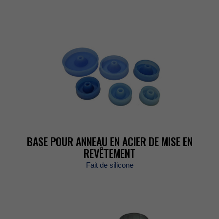
BASEPOURANNEAUENACIERDEMISEEN
REVÊTEMENT
Faitdesilicone