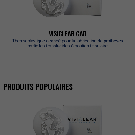
VISICLEARCAD
Thermoplastiqueavancépourlafabricationdeprothèses
partiellestranslucidesàsoutientissulaire
PRODUITSPOPULAIRES