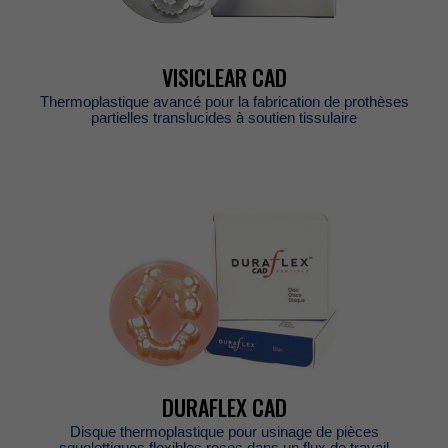
VISICLEARCAD
Thermoplastiqueavancépourlafabricationdeprothèses
partiellestranslucidesàsoutientissulaire
DURAFLEXCAD
Disquethermoplastiquepourusinagedepièces
squelettiquesflexiblesrosesdansunfluxdetravail