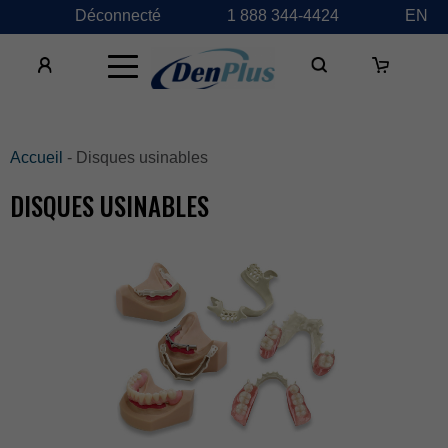
Déconnecté
1888344-4424
EN
×
Accueil
-Disquesusinables
DISQUESUSINABLES