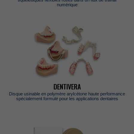
numérique
DENTIVERA
Disqueusinableenpolymèrearylcétonehauteperformance
spécialementformulépourlesapplicationsdentaires