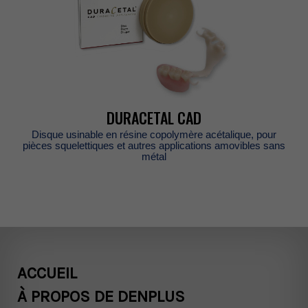
DURACETALCAD
Disqueusinableenrésinecopolymèreacétalique,pour
piècessquelettiquesetautresapplicationsamoviblessans
métal
ACCUEIL
ÀPROPOSDEDENPLUS