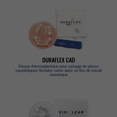
DURAFLEXCAD
Disquethermoplastiquepourusinagedepièces
squelettiquesflexiblesrosesdansunfluxdetravail
numérique