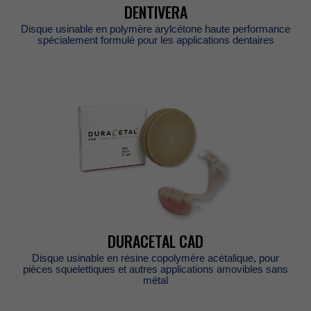
DENTIVERA
Disqueusinableenpolymèrearylcétonehauteperformance
spécialementformulépourlesapplicationsdentaires
DURACETALCAD
Disqueusinableenrésinecopolymèreacétalique,pour
piècessquelettiquesetautresapplicationsamoviblessans
métal