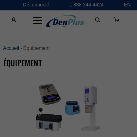
Déconnecté
1888344-4424
EN
×
Accueil
-Équipement
ÉQUIPEMENT