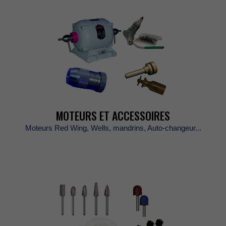
MOTEURSETACCESSOIRES
MoteursRedWing,Wells,mandrins,Auto-changeur...