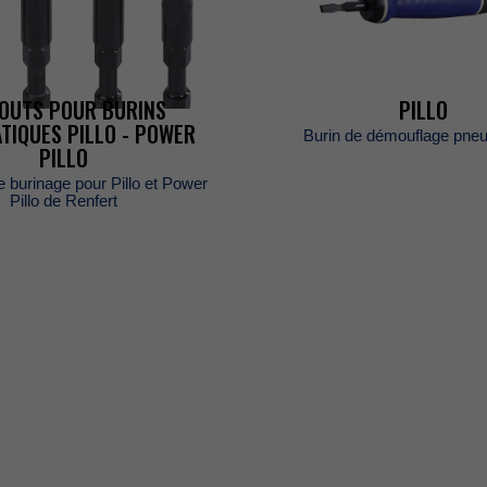
OUTSPOURBURINS
PILLO
ATIQUESPILLO-POWER
Burindedémouflagepneu
PILLO
burinagepourPilloetPower
PillodeRenfert
ES