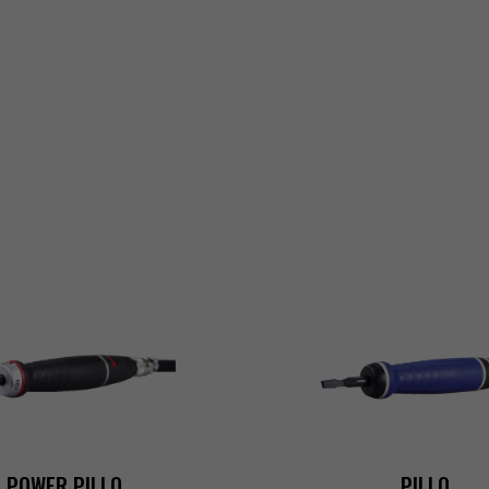
E
POWERPILLO
PILLO