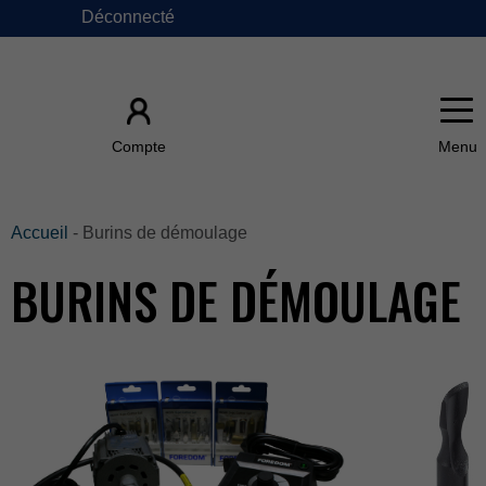
Déconnecté
×
Compte
ACCUEIL
Accueil
-Burinsdedémoulage
BURINSDEDÉMOULAGE
ÀPROPOSDE
FAQ