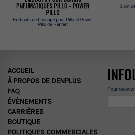
PNEUMATIQUESPILLO-POWER
Burind
PILLO
EmboutsdeburinagepourPilloetPower
PillodeRenfert
INFO
ACCUEIL
ÀPROPOSDEDENPLUS
Pourrecevoi
FAQ
ÉVÈNEMENTS
CARRIÈRES
BOUTIQUE
POLITIQUESCOMMERCIALES