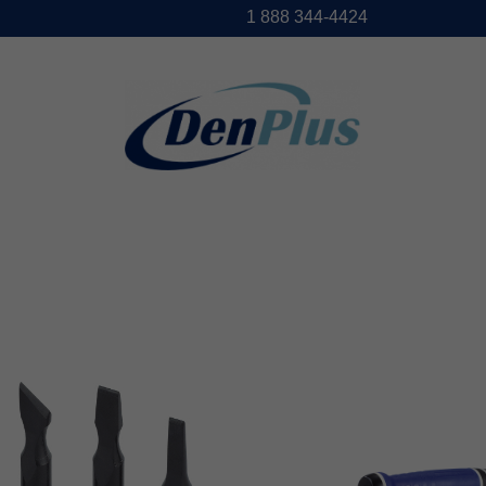
1888344-4424
DENPLUS