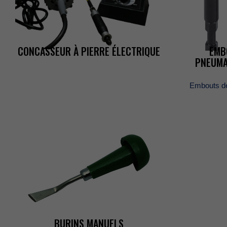
ÉVÈNEMENTS
CONCASSEURÀPIERREÉLECTRIQUE
EMB
PNEUM
CARRIÈRES
Emboutsde
BOUTIQUE
POLITIQUES
COMMERCIAL
BURINSMANUELS