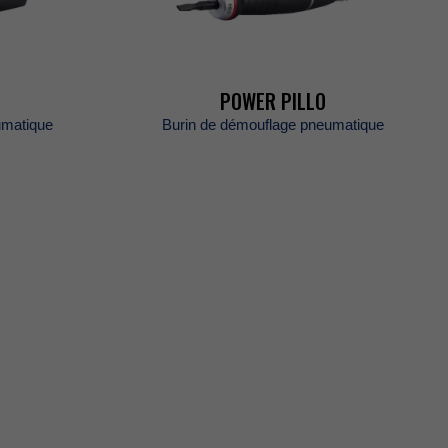
POWERPILLO
matique
Burindedémouflagepneumatique