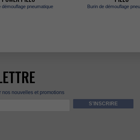
edémouflagepneumatique
Burindedémouflagepneu
LETTRE
rnosnouvellesetpromotions
S’INSCRIRE