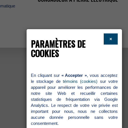
matique
×
PARAMÈTRESDE
COOKIES
Encliquantsur
«Accepter»
,vousacceptez
lestockagede
témoins(cookies)
survotre
appareilpouraméliorerlesperformancesde
notresiteWebetrecueillircertaines
statistiquesdefréquentationviaGoogle
Analytics.Lerespectdevotrevieprivéeest
importantpournous,nousnecollectons
aucunedonnéepersonnellesansvotre
consentement.