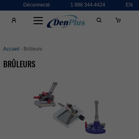
Déconnecté
1888344-4424
EN
×
Accueil
-Brûleurs
BRÛLEURS