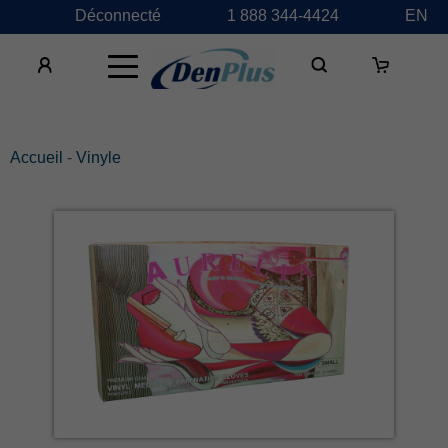
Déconnecté
1 888 344-4424
EN
×
Accueil
-
Vinyle