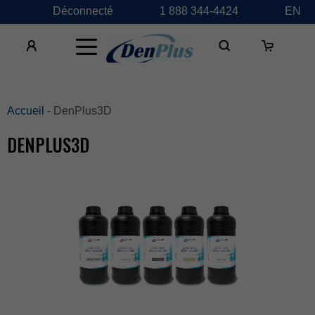
Déconnecté
1888344-4424
EN
×
Accueil
-DenPlus3D
DENPLUS3D