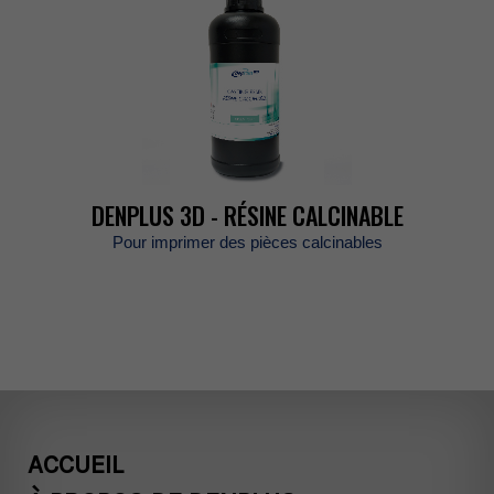
DENPLUS3D-RÉSINECALCINABLE
Pourimprimerdespiècescalcinables
ACCUEIL