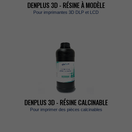
DENPLUS3D-RÉSINEÀMODÈLE
Pourimprimantes3DDLPetLCD
DENPLUS3D-RÉSINECALCINABLE
Pourimprimerdespiècescalcinables