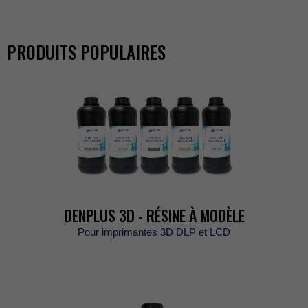
PRODUITSPOPULAIRES
DENPLUS3D-RÉSINEÀMODÈLE
Pourimprimantes3DDLPetLCD