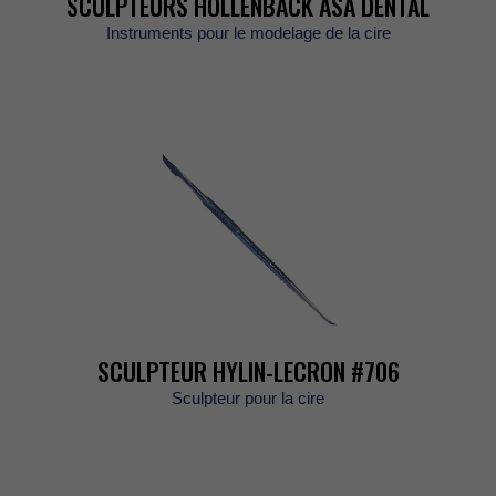
SCULPTEURSHOLLENBACKASADENTAL
Instrumentspourlemodelagedelacire
SCULPTEURHYLIN-LECRON#706
Sculpteurpourlacire