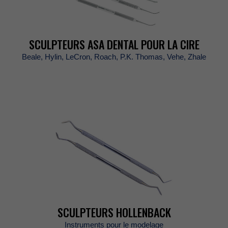
SCULPTEURSASADENTALPOURLACIRE
Beale,Hylin,LeCron,Roach,P.K.Thomas,Vehe,Zhale
SCULPTEURSHOLLENBACK
Instrumentspourlemodelage