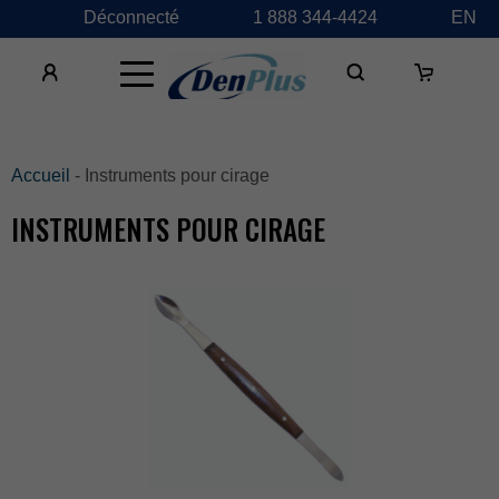
Déconnecté
1888344-4424
EN
×
Accueil
-Instrumentspourcirage
INSTRUMENTSPOURCIRAGE