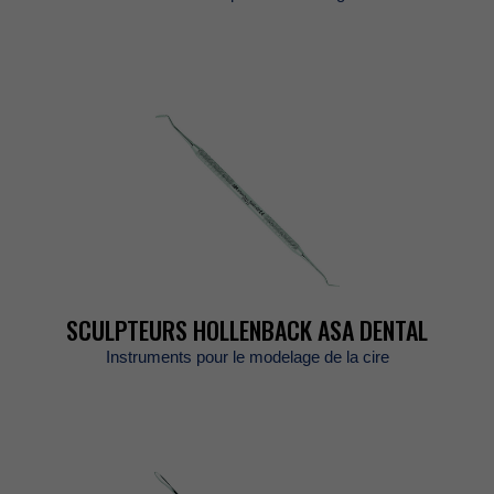
SCULPTEURSHOLLENBACKASADENTAL
Instrumentspourlemodelagedelacire