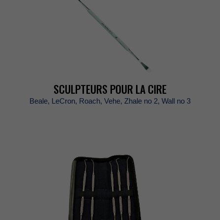
SCULPTEURSPOURLACIRE
Beale,LeCron,Roach,Vehe,Zhaleno2,Wallno3