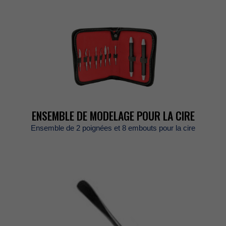
ENSEMBLEDEMODELAGEPOURLACIRE
Ensemblede2poignéeset8emboutspourlacire