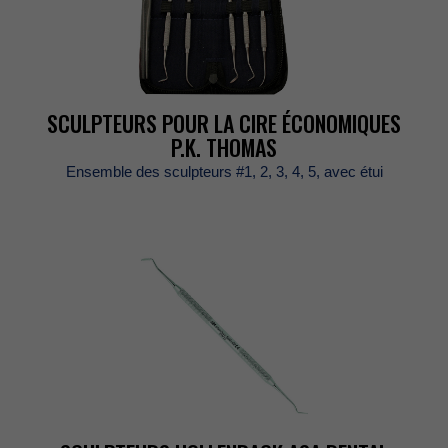
SCULPTEURSPOURLACIREÉCONOMIQUES
P.K.THOMAS
Ensembledessculpteurs#1,2,3,4,5,avecétui