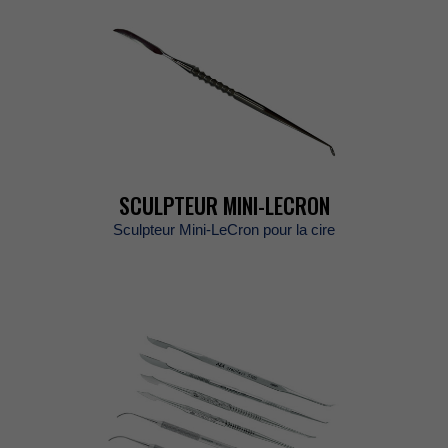
SCULPTEURMINI-LECRON
SculpteurMini-LeCronpourlacire