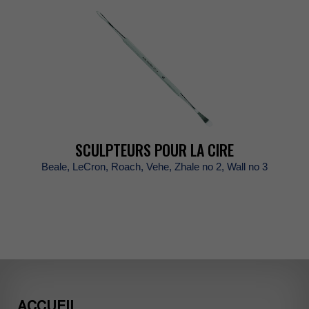
SCULPTEURSPOURLACIRE
Beale,LeCron,Roach,Vehe,Zhaleno2,Wallno3
ACCUEIL