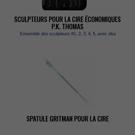
SCULPTEURSPOURLACIREÉCONOMIQUES
P.K.THOMAS
Ensembledessculpteurs#1,2,3,4,5,avecétui
SPATULEGRITMANPOURLACIRE