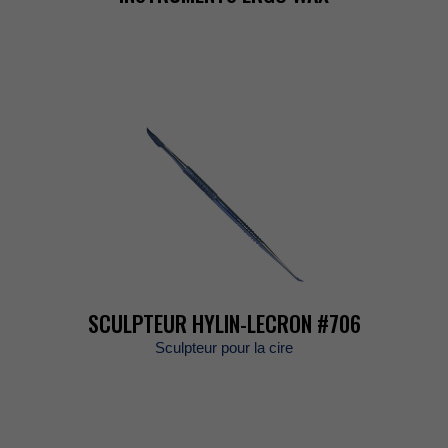
SCULPTEURHYLIN-LECRON#706
Sculpteurpourlacire