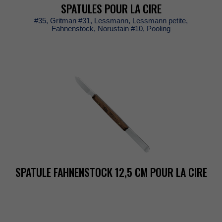
SPATULESPOURLACIRE
#35,Gritman#31,Lessmann,Lessmannpetite,
Fahnenstock,Norustain#10,Pooling
SPATULEFAHNENSTOCK12,5CMPOURLACIRE