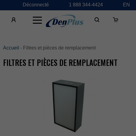
Déconnecté
1888344-4424
EN
×
Accueil
-Filtresetpiècesderemplacement
FILTRESETPIÈCESDEREMPLACEMENT