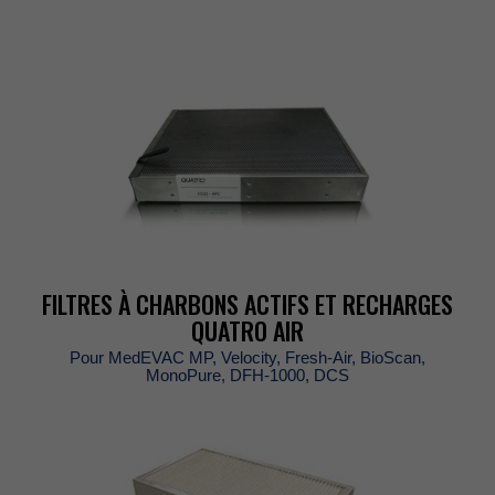
FILTRESÀCHARBONSACTIFSETRECHARGES
QUATROAIR
PourMedEVACMP,Velocity,Fresh-Air,BioScan,
MonoPure,DFH-1000,DCS