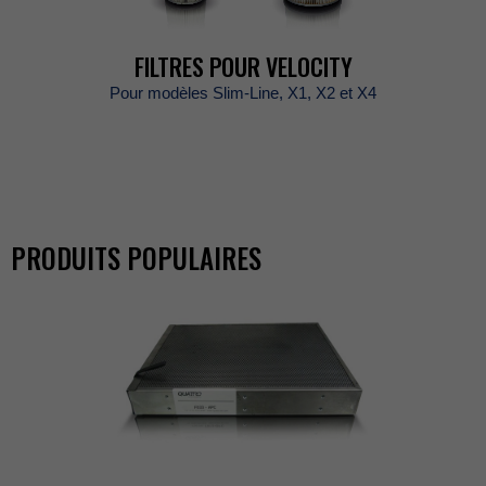
FILTRESPOURVELOCITY
PourmodèlesSlim-Line,X1,X2etX4
PRODUITSPOPULAIRES