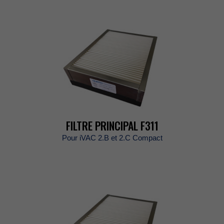
FILTREPRINCIPALF311
PouriVAC2.Bet2.CCompact