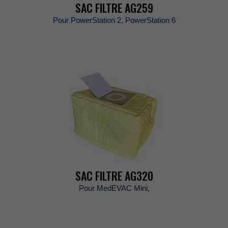
SACFILTREAG259
PourPowerStation2,PowerStation6
SACFILTREAG320
PourMedEVACMini,