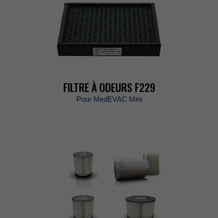
FILTREÀODEURSF229
PourMedEVACMini