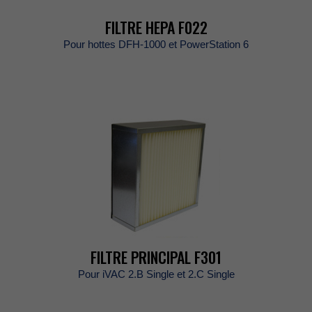
FILTREHEPAF022
PourhottesDFH-1000etPowerStation6
FILTREPRINCIPALF301
PouriVAC2.BSingleet2.CSingle