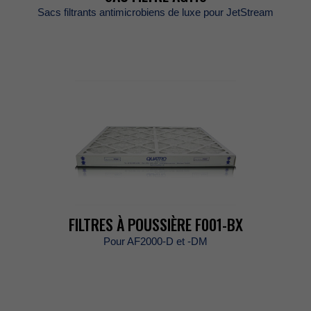
SacsfiltrantsantimicrobiensdeluxepourJetStream
FILTRESÀPOUSSIÈREF001-BX
PourAF2000-Det-DM