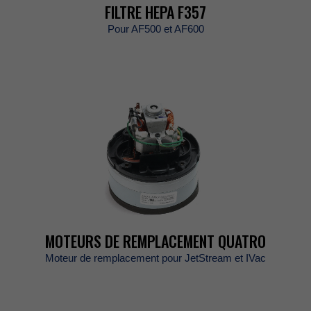
FILTREHEPAF357
PourAF500etAF600
MOTEURSDEREMPLACEMENTQUATRO
MoteurderemplacementpourJetStreametIVac