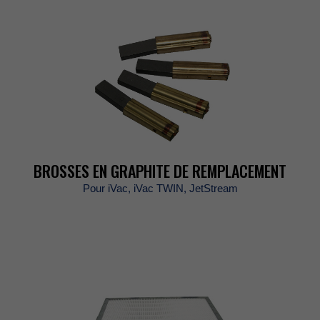
BROSSESENGRAPHITEDEREMPLACEMENT
PouriVac,iVacTWIN,JetStream