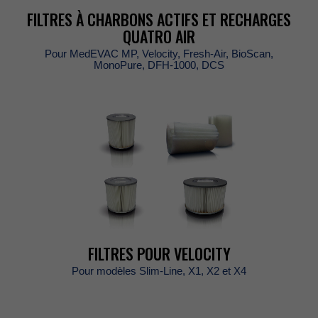
FILTRESÀCHARBONSACTIFSETRECHARGES
QUATROAIR
PourMedEVACMP,Velocity,Fresh-Air,BioScan,
MonoPure,DFH-1000,DCS
FILTRESPOURVELOCITY
PourmodèlesSlim-Line,X1,X2etX4