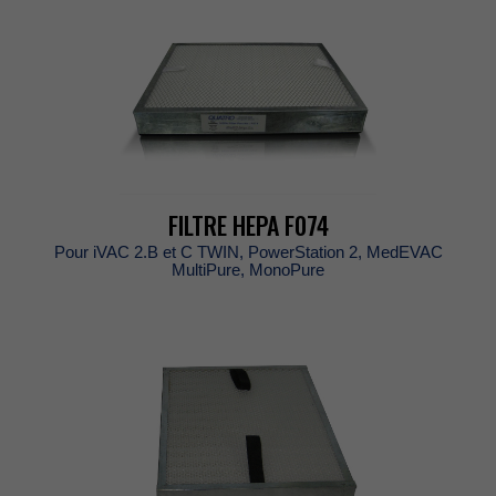
FILTREHEPAF074
PouriVAC2.BetCTWIN,PowerStation2,MedEVAC
MultiPure,MonoPure