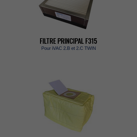
FILTREPRINCIPALF315
PouriVAC2.Bet2.CTWIN