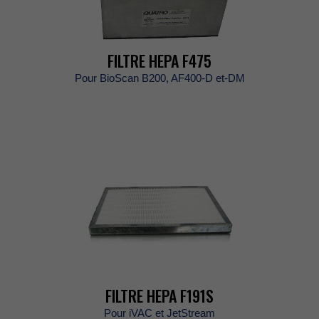
FILTREHEPAF475
PourBioScanB200,AF400-Det-DM
FILTREHEPAF191S
PouriVACetJetStream