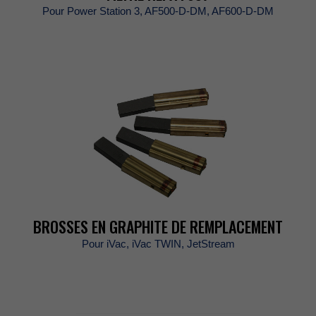
PourPowerStation3,AF500-D-DM,AF600-D-DM
BROSSESENGRAPHITEDEREMPLACEMENT
PouriVac,iVacTWIN,JetStream