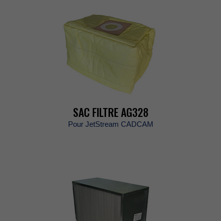
SACFILTREAG328
PourJetStreamCADCAM