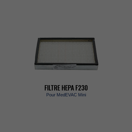
FILTREHEPAF230
PourMedEVACMini