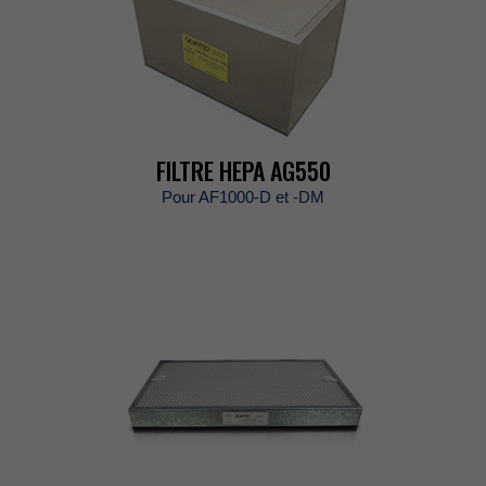
FILTREHEPAAG550
PourAF1000-Det-DM