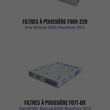
FILTRESÀPOUSSIÈREF069-220
PourBioScanB200,MonoPure,DCS
FILTRESÀPOUSSIÈREF071-BX
PourAF400,BioScanB100,MonoPure,DCS