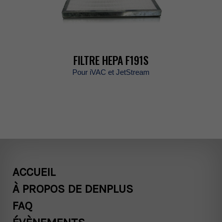
FILTREHEPAF191S
PouriVACetJetStream
ACCUEIL
ÀPROPOSDEDENPLUS
FAQ