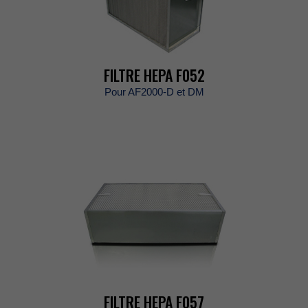
FILTREHEPAF052
PourAF2000-DetDM
FILTREHEPAF057