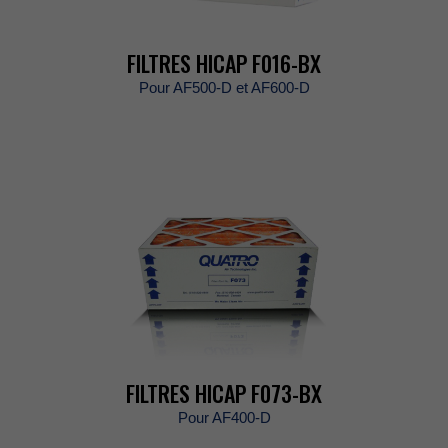
FILTRESHICAPF016-BX
PourAF500-DetAF600-D
FILTRESHICAPF073-BX
PourAF400-D