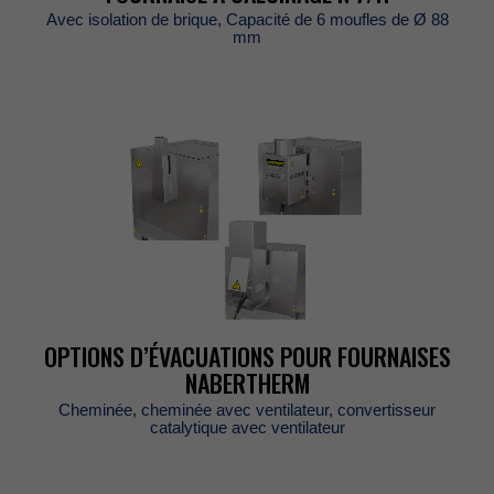
Avecisolationdebrique,Capacitéde6mouflesdeØ88
mm
OPTIONSD’ÉVACUATIONSPOURFOURNAISES
NABERTHERM
Cheminée,cheminéeavecventilateur,convertisseur
catalytiqueavecventilateur