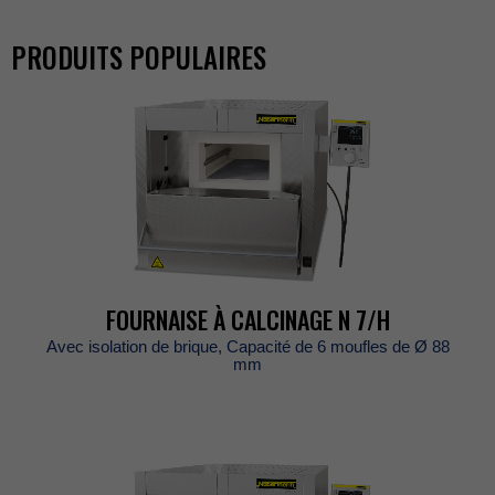
PRODUITSPOPULAIRES
FOURNAISEÀCALCINAGEN7/H
Avecisolationdebrique,Capacitéde6mouflesdeØ88
mm