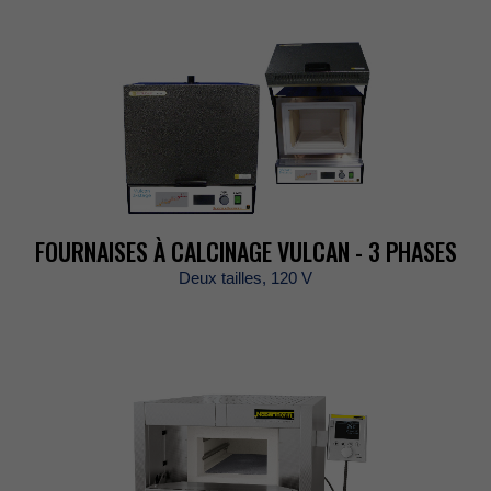
FOURNAISESÀCALCINAGEVULCAN-3PHASES
Deuxtailles,120V