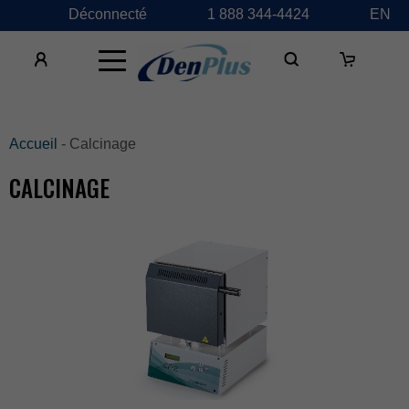
Déconnecté
1888344-4424
EN
×
Accueil
-Calcinage
CALCINAGE