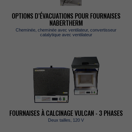
OPTIONSD’ÉVACUATIONSPOURFOURNAISES
NABERTHERM
Cheminée,cheminéeavecventilateur,convertisseur
catalytiqueavecventilateur
FOURNAISESÀCALCINAGEVULCAN-3PHASES
Deuxtailles,120V