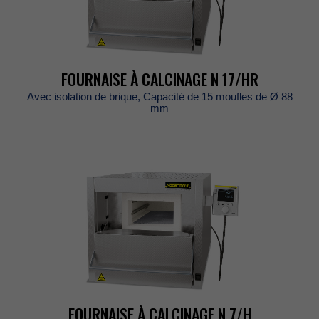
FOURNAISEÀCALCINAGEN17/HR
Avecisolationdebrique,Capacitéde15mouflesdeØ88
mm
FOURNAISEÀCALCINAGEN7/H