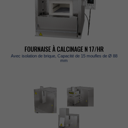
FOURNAISEÀCALCINAGEN17/HR
Avecisolationdebrique,Capacitéde15mouflesdeØ88
mm