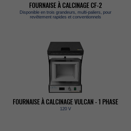
FOURNAISEÀCALCINAGECF-2
Disponibleentroisgrandeurs,multi-paliers,pour
revêtementrapidesetconventionnels
FOURNAISEÀCALCINAGEVULCAN-1PHASE
120V