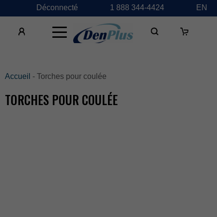
Déconnecté
1888344-4424
EN
×
Accueil
-Torchespourcoulée
TORCHESPOURCOULÉE