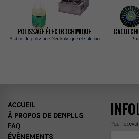
ÉVÈNEMENTS
POLISSAGEÉLECTROCHIMIQUE
CAOUTCH
Stationdepolissageélectrolytiqueetsolution
Pou
CARRIÈRES
BOUTIQUE
POLITIQUES
INFO
ACCUEIL
COMMERCIAL
ÀPROPOSDEDENPLUS
Pourrecevoi
FAQ
ÉVÈNEMENTS