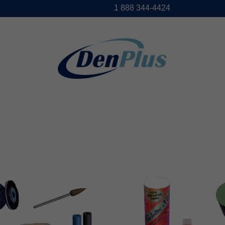
1888344-4424
DENPLUS