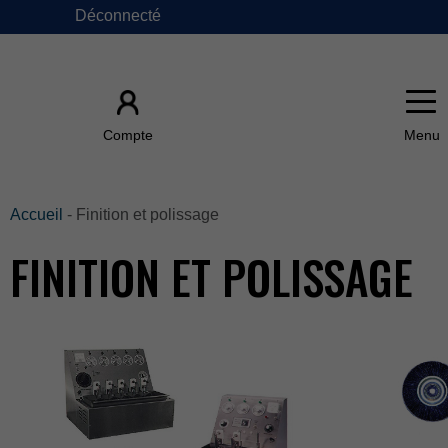
Déconnecté
×
Compte
ACCUEIL
Accueil
-Finitionetpolissage
FINITIONETPOLISSAGE
ÀPROPOSDE
FAQ