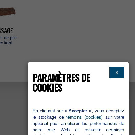
SAGE
ésdepré-
efinal
×
PARAMÈTRESDE
COOKIES
Encliquantsur
«Accepter»
,vousacceptez
lestockagede
témoins(cookies)
survotre
appareilpouraméliorerlesperformancesde
notresiteWebetrecueillircertaines