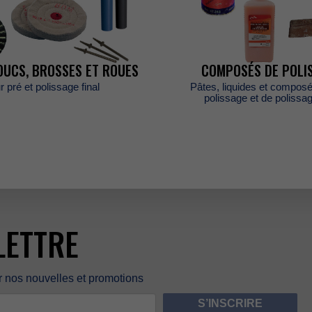
OUCS,BROSSESETROUES
COMPOSÉSDEPOLIS
rpréetpolissagefinal
Pâtes,liquidesetcompos
polissageetdepolissag
LETTRE
ES
rnosnouvellesetpromotions
S’INSCRIRE