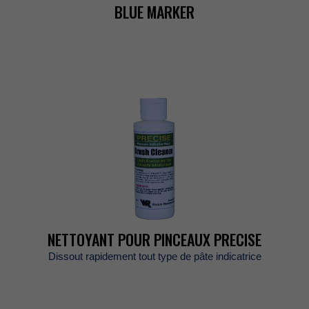
BLUEMARKER
NETTOYANTPOURPINCEAUXPRECISE
Dissoutrapidementtouttypedepâteindicatrice