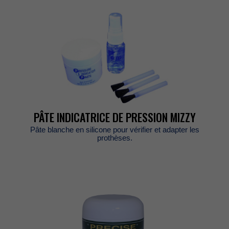
PÂTEINDICATRICEDEPRESSIONMIZZY
Pâteblancheensiliconepourvérifieretadapterles
prothèses.