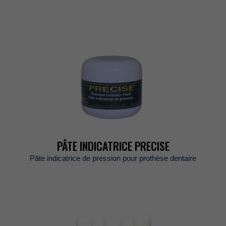
PÂTEINDICATRICEPRECISE
Pâteindicatricedepressionpourprothèsedentaire