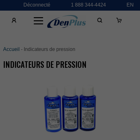
Déconnecté
1888344-4424
EN
×
Accueil
-Indicateursdepression
INDICATEURSDEPRESSION