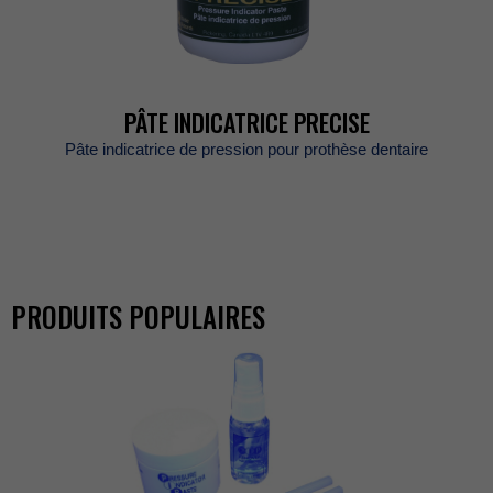
PÂTEINDICATRICEPRECISE
Pâteindicatricedepressionpourprothèsedentaire
PRODUITSPOPULAIRES