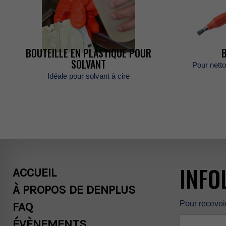
NOUSJOINDR
BOUTEILLEENPLASTIQUEPOUR
RECHERCHE
SOLVANT
Pournett
Idéalepoursolvantàcire
ENGLISH
INFO
ACCUEIL
ÀPROPOSDEDENPLUS
Pourrecevoi
FAQ
ÉVÈNEMENTS