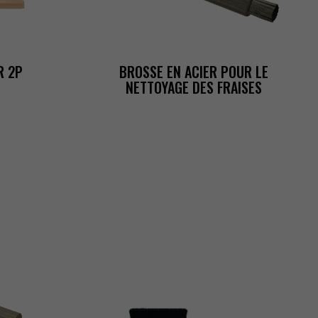
R2P
BROSSEENACIERPOURLE
NETTOYAGEDESFRAISES