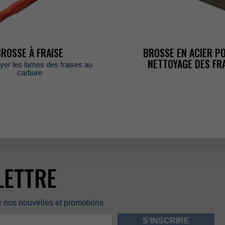
E
BROSSEÀFRAISE
BROSSEENACIERP
NETTOYAGEDESFRA
oyerleslamesdesfraisesau
carbure
LETTRE
rnosnouvellesetpromotions
S’INSCRIRE