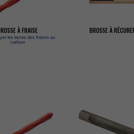
BROSSEÀFRAISE
BROSSEÀRÉCURE
oyerleslamesdesfraisesau
carbure
ES