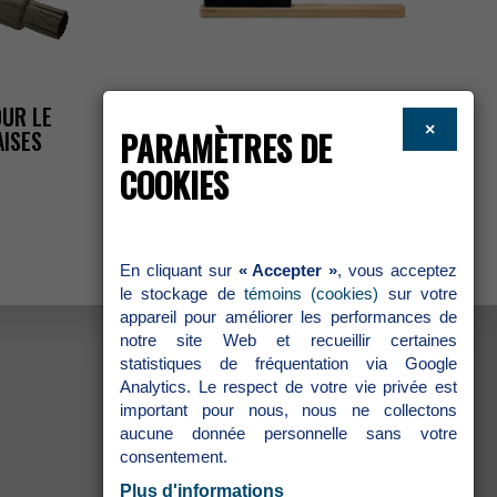
OURLE
BROSSEÀRÉCURER2P
×
PARAMÈTRESDE
ISES
COOKIES
Encliquantsur
«Accepter»
,vousacceptez
lestockagede
témoins(cookies)
survotre
appareilpouraméliorerlesperformancesde
notresiteWebetrecueillircertaines
statistiquesdefréquentationviaGoogle
Analytics.Lerespectdevotrevieprivéeest
importantpournous,nousnecollectons
aucunedonnéepersonnellesansvotre
consentement.
Plusd'informations