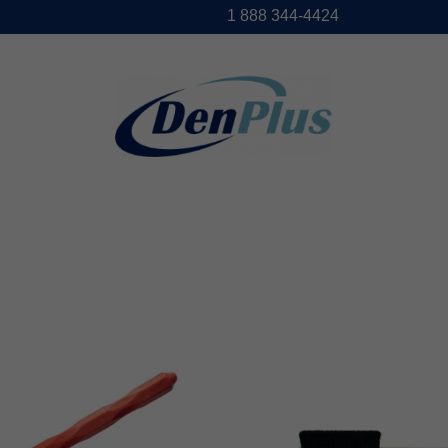
1888344-4424
DENPLUS