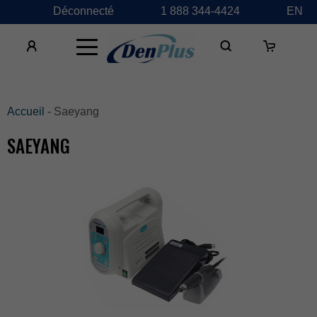
Déconnecté
1888344-4424
EN
×
Accueil
-Saeyang
SAEYANG