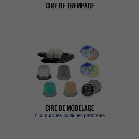
CIREDETREMPAGE
CIREDEMODELAGE
Ycomprislespontiquespréformés