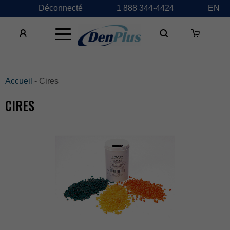
Déconnecté
1888344-4424
EN
×
Accueil
-Cires
CIRES