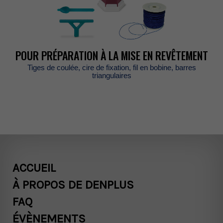
POURPRÉPARATIONÀLAMISEENREVÊTEMENT
Tigesdecoulée,ciredefixation,filenbobine,barres
triangulaires
ACCUEIL
ÀPROPOSDEDENPLUS
FAQ
ÉVÈNEMENTS