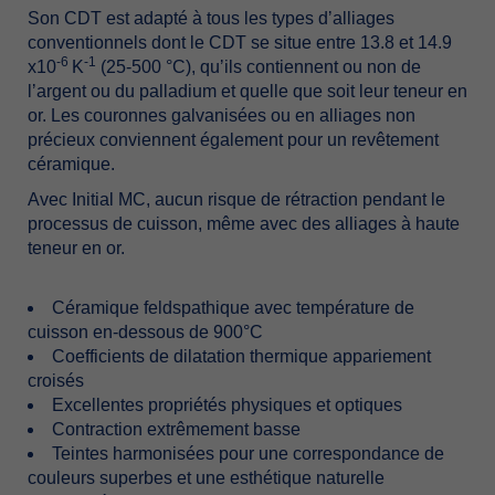
SonCDTestadaptéàtouslestypesdʼalliages
conventionnelsdontleCDTsesitueentre13.8et14.9
-6
-1
x10
K
(25-500°C),quʼilscontiennentounonde
lʼargentoudupalladiumetquellequesoitleurteneuren
or.Lescouronnesgalvaniséesouenalliagesnon
précieuxconviennentégalementpourunrevêtement
céramique.
AvecInitialMC,aucunrisquederétractionpendantle
processusdecuisson,mêmeavecdesalliagesàhaute
teneurenor.
Céramiquefeldspathiqueavectempératurede
cuissonen-dessousde900°C
Coefficientsdedilatationthermiqueappariement
croisés
Excellentespropriétésphysiquesetoptiques
Contractionextrêmementbasse
Teintesharmoniséespourunecorrespondancede
couleurssuperbesetuneesthétiquenaturelle