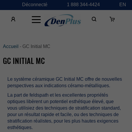
Déconnecté
1888344-4424
EN
×
Accueil
-GCInitialMC
GCINITIALMC
LesystèmecéramiqueGCInitialMCoffredenouvelles
perspectivesauxindicationscéramo-métalliques.
Lapartdefeldspathetlesexcellentespropriétés
optiqueslibèrentunpotentielesthétiqueélevé,que
vousutilisiezdestechniquesdestratificationstandard,
pourunrésultatrapideetfacile,oudestechniquesde
stratificationréalistes,pourlesplushautesexigences
esthétiques.