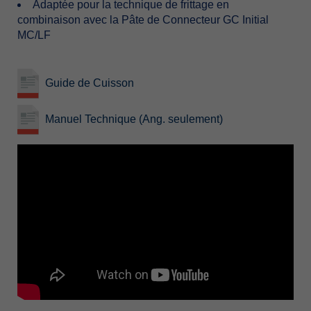
Adaptéepourlatechniquedefrittageen
combinaisonaveclaPâtedeConnecteurGCInitial
MC/LF
GuidedeCuisson
ManuelTechnique(Ang.seulement)