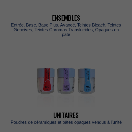
ENSEMBLES
Entrée,Base,BasePlus,Avancé,TeintesBleach,Teintes
Gencives,TeintesChromasTranslucides,Opaquesen
pâte
UNITAIRES
Poudresdecéramiquesetpâtesopaquesvendusàl’unité