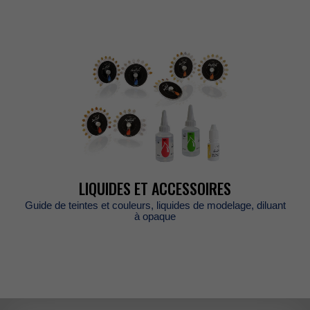
LIQUIDESETACCESSOIRES
Guidedeteintesetcouleurs,liquidesdemodelage,diluant
àopaque