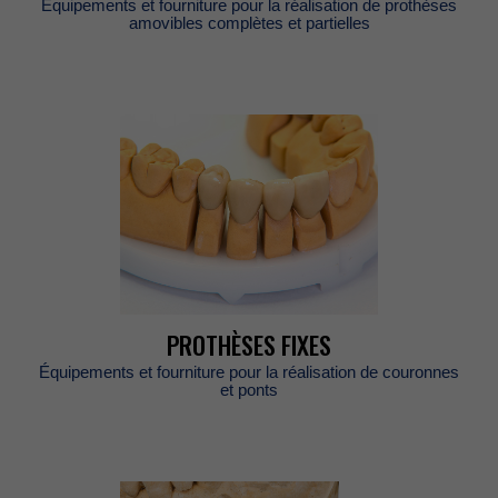
Équipementsetfourniturepourlaréalisationdeprothèses
amoviblescomplètesetpartielles
PROTHÈSESFIXES
Équipementsetfourniturepourlaréalisationdecouronnes
etponts