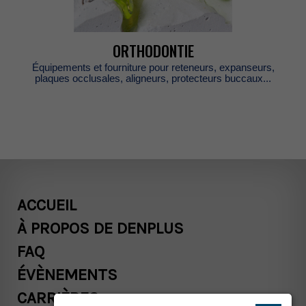
ORTHODONTIE
Équipementsetfourniturepourreteneurs,expanseurs,
plaquesocclusales,aligneurs,protecteursbuccaux...
ACCUEIL
ÀPROPOSDEDENPLUS
FAQ
ÉVÈNEMENTS
CARRIÈRES