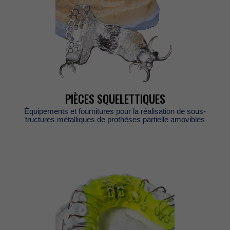
PIÈCESSQUELETTIQUES
Équipementsetfourniturespourlaréalisationdesous-
tructuresmétalliquesdeprothèsespartielleamovibles