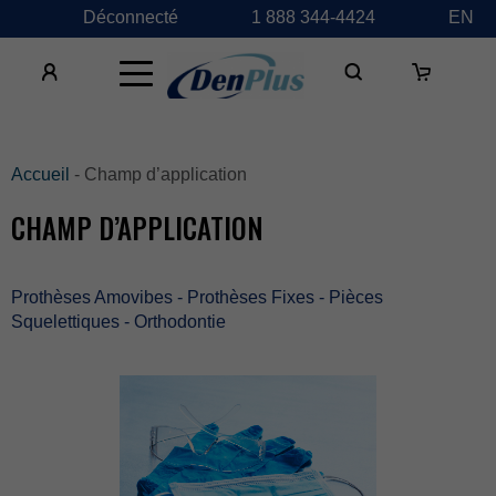
Déconnecté
1888344-4424
EN
×
Accueil
-Champd’application
CHAMPD’APPLICATION
ProthèsesAmovibes-ProthèsesFixes-Pièces
Squelettiques-Orthodontie