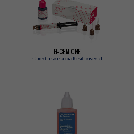
G-CEMONE
Cimentrésineautoadhésifuniversel