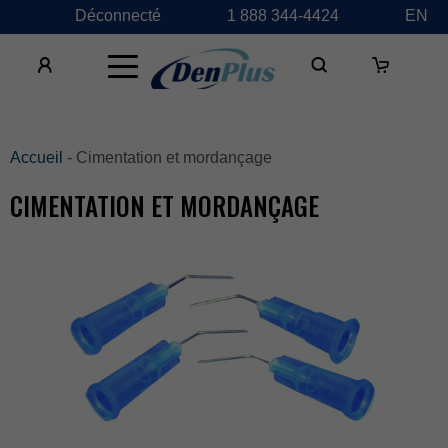
Déconnecté
1888344-4424
EN
×
Accueil
-Cimentationetmordançage
CIMENTATIONETMORDANÇAGE