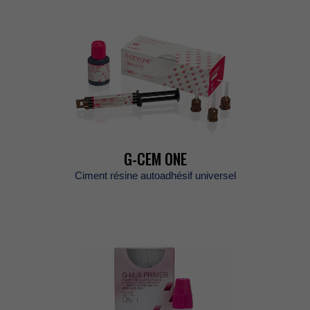
G-CEMONE
Cimentrésineautoadhésifuniversel