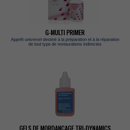
G-MULTIPRIMER
Apprêtuniverseldestinéàlapréparationetàlaréparation
detouttypederestaurationsindirectes
GELSDEMORDANÇAGETRI-DYNAMICS