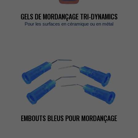
GELSDEMORDANÇAGETRI-DYNAMICS
Pourlessurfacesencéramiqueouenmétal
EMBOUTSBLEUSPOURMORDANÇAGE