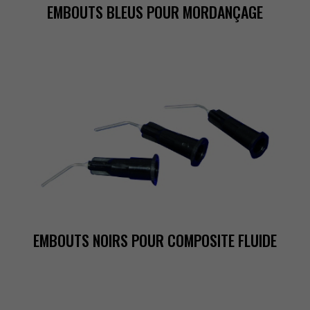
EMBOUTSBLEUSPOURMORDANÇAGE
EMBOUTSNOIRSPOURCOMPOSITEFLUIDE