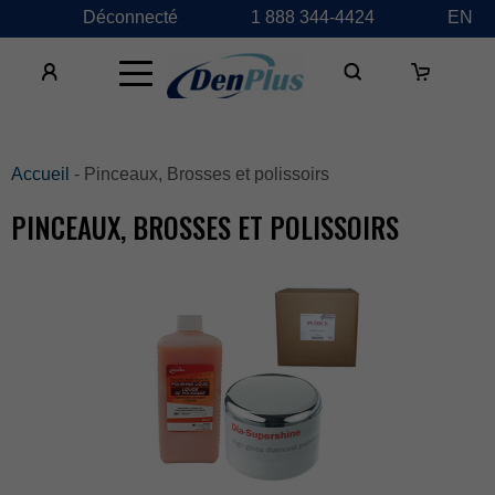
Déconnecté
1888344-4424
EN
×
Accueil
-Pinceaux,Brossesetpolissoirs
PINCEAUX,BROSSESETPOLISSOIRS