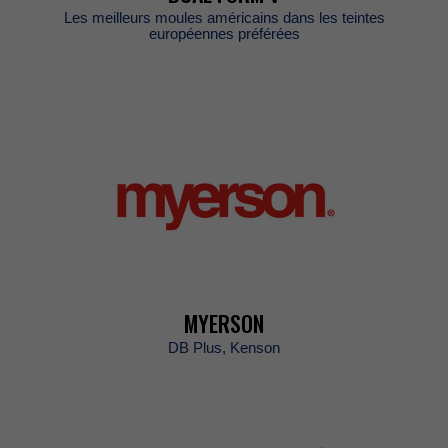
Lesmeilleursmoulesaméricainsdanslesteintes
européennespréférées
MYERSON
DBPlus,Kenson