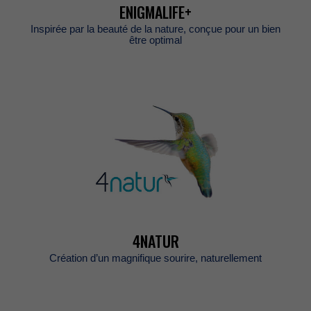
ENIGMALIFE+
Inspiréeparlabeautédelanature,conçuepourunbien
êtreoptimal
4NATUR
Créationd’unmagnifiquesourire,naturellement