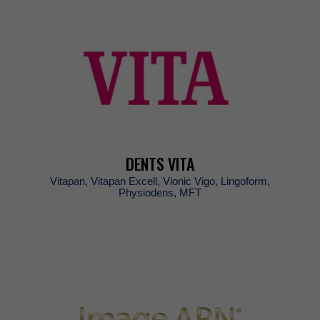
DENTSVITA
Vitapan,VitapanExcell,VionicVigo,Lingoform,
Physiodens,MFT