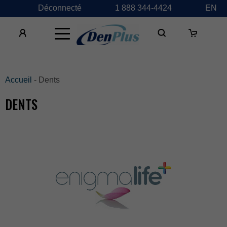
Déconnecté
1888344-4424
EN
×
Accueil
-Dents
DENTS