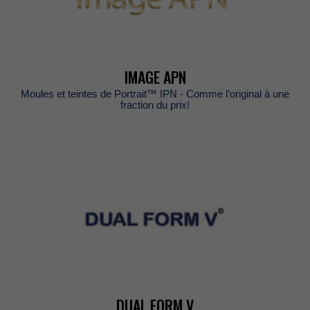
IMAGEAPN
MoulesetteintesdePortrait™IPN-Commel’originalàune
fractionduprix!
DUALFORMV