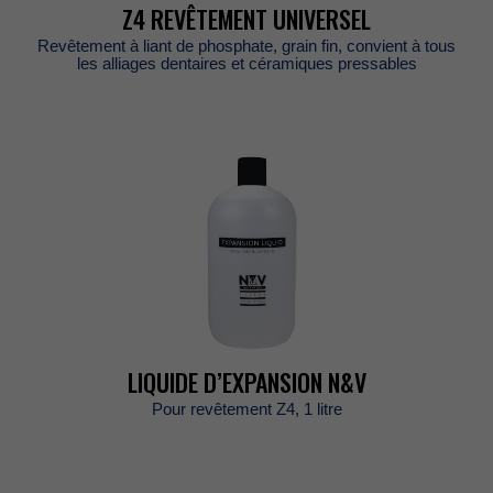
Z4REVÊTEMENTUNIVERSEL
Revêtementàliantdephosphate,grainfin,convientàtous
lesalliagesdentairesetcéramiquespressables
LIQUIDED’EXPANSIONN&V
PourrevêtementZ4,1litre