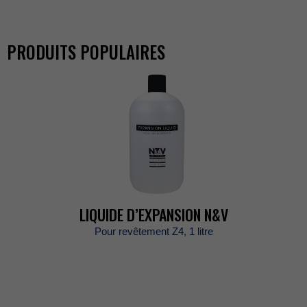
PRODUITSPOPULAIRES
LIQUIDED’EXPANSIONN&V
PourrevêtementZ4,1litre