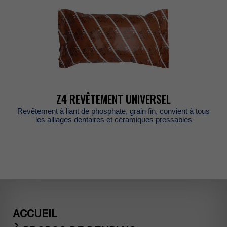
Z4REVÊTEMENTUNIVERSEL
Revêtementàliantdephosphate,grainfin,convientàtous
lesalliagesdentairesetcéramiquespressables
ACCUEIL