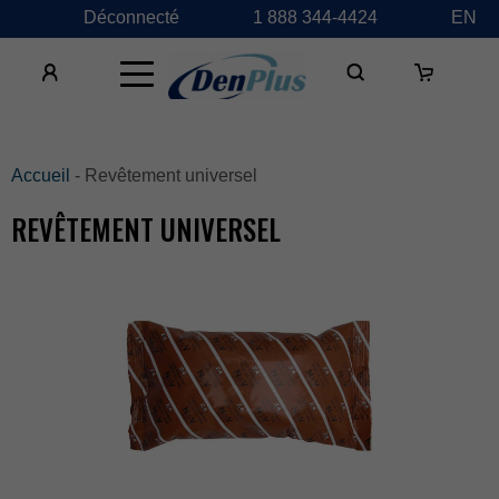
Déconnecté
1888344-4424
EN
×
Accueil
-Revêtementuniversel
REVÊTEMENTUNIVERSEL