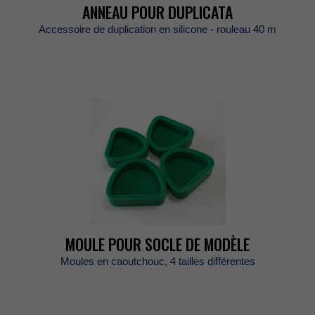
ANNEAUPOURDUPLICATA
Accessoirededuplicationensilicone-rouleau40m
MOULEPOURSOCLEDEMODÈLE
Moulesencaoutchouc,4taillesdifférentes