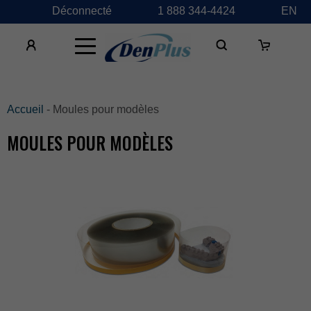
Déconnecté
1888344-4424
EN
×
Accueil
-Moulespourmodèles
MOULESPOURMODÈLES