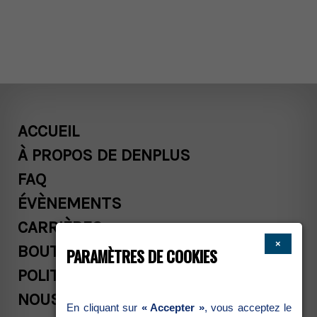
ACCUEIL
ÀPROPOSDEDENPLUS
FAQ
ÉVÈNEMENTS
CARRIÈRES
×
BOUTIQUE
PARAMÈTRESDECOOKIES
POLITIQUESCOMMERCIALES
NOUSJOINDRE
Encliquantsur
«Accepter»
,vousacceptezle