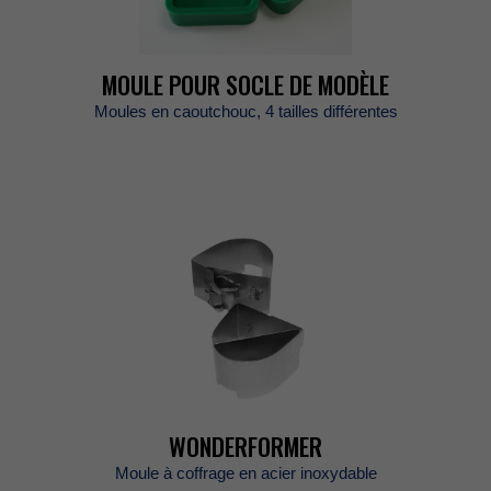
MOULEPOURSOCLEDEMODÈLE
Moulesencaoutchouc,4taillesdifférentes
WONDERFORMER
Mouleàcoffrageenacierinoxydable