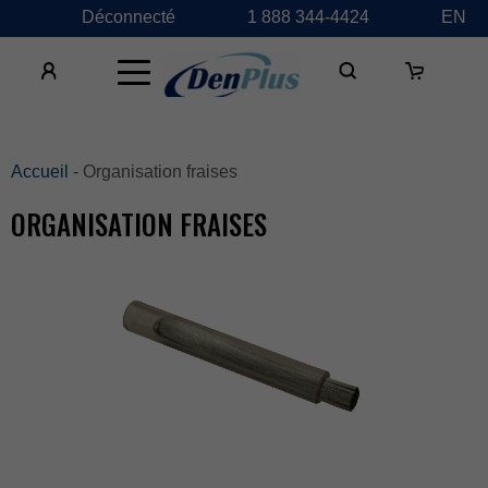
Déconnecté
1888344-4424
EN
×
Accueil
-Organisationfraises
ORGANISATIONFRAISES