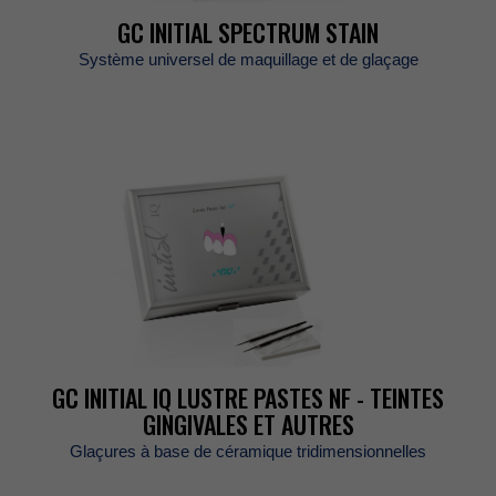
GCINITIALSPECTRUMSTAIN
Systèmeuniverseldemaquillageetdeglaçage
GCINITIALIQLUSTREPASTESNF-TEINTES
GINGIVALESETAUTRES
Glaçuresàbasedecéramiquetridimensionnelles