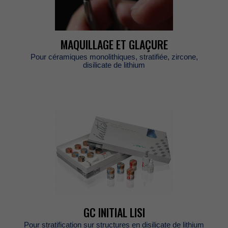
MAQUILLAGEETGLAÇURE
Pourcéramiquesmonolithiques,stratifiée,zircone,
disilicatedelithium
GCINITIALLISI
Pourstratificationsurstructuresendisilicatedelithium