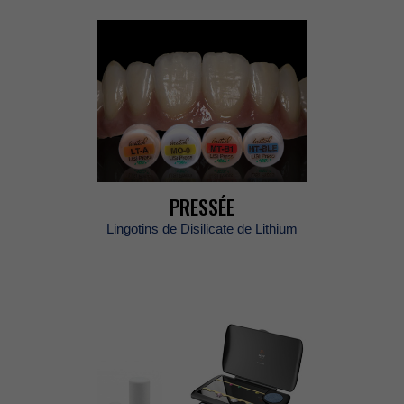
PRESSÉE
LingotinsdeDisilicatedeLithium