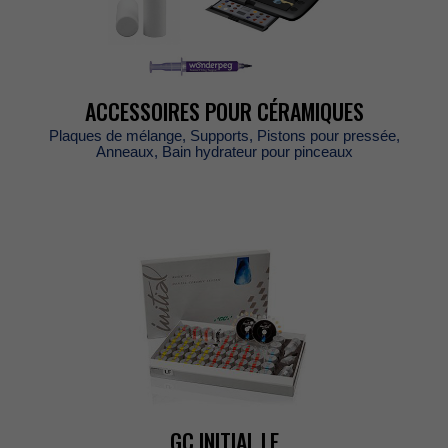
ACCESSOIRESPOURCÉRAMIQUES
Plaquesdemélange,Supports,Pistonspourpressée,
Anneaux,Bainhydrateurpourpinceaux
GCINITIALLF