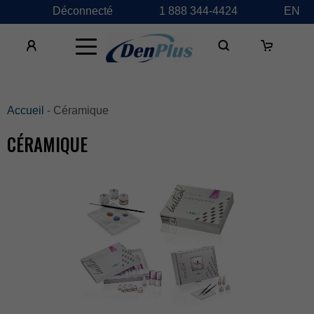
Déconnecté
1888344-4424
EN
×
Accueil
-Céramique
CÉRAMIQUE