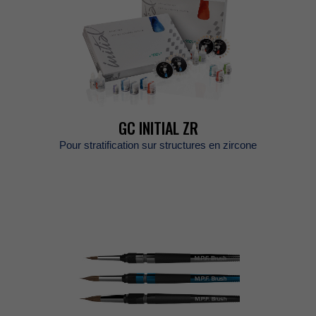
GCINITIALZR
Pourstratificationsurstructuresenzircone