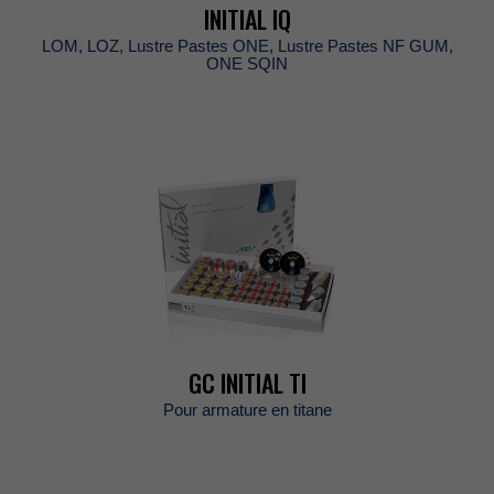
INITIALIQ
LOM,LOZ,LustrePastesONE,LustrePastesNFGUM,
ONESQIN
GCINITIALTI
Pourarmatureentitane