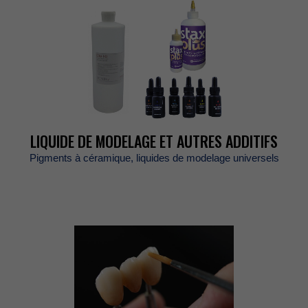
LIQUIDEDEMODELAGEETAUTRESADDITIFS
Pigmentsàcéramique,liquidesdemodelageuniversels