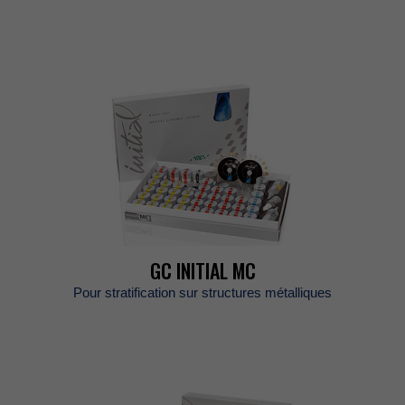
GCINITIALMC
Pourstratificationsurstructuresmétalliques