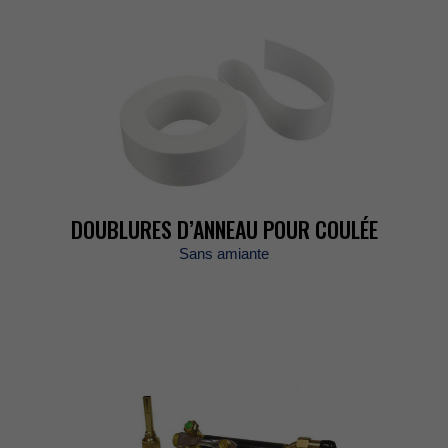
DOUBLURESD’ANNEAUPOURCOULÉE
Sansamiante