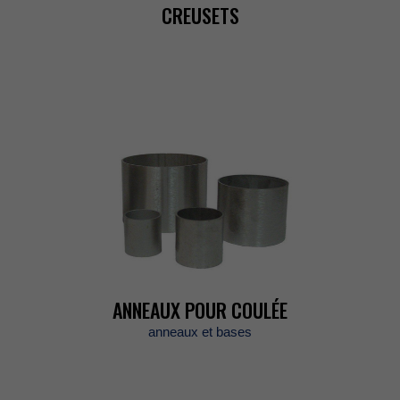
CREUSETS
ANNEAUXPOURCOULÉE
anneauxetbases