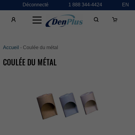
Déconnecté
1888344-4424
EN
×
Accueil
-Couléedumétal
COULÉEDUMÉTAL