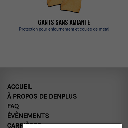
GANTSSANSAMIANTE
Protectionpourenfournementetcouléedemétal
ACCUEIL
ÀPROPOSDEDENPLUS
FAQ
ÉVÈNEMENTS
CARRIÈRES